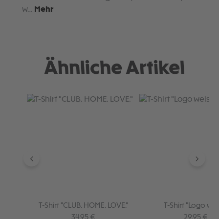
w…
Mehr
Ähnliche Artikel
Produktgalerie überspringen
T-Shirt "CLUB. HOME. LOVE."
T-Shirt "Logo wei
Regulärer Preis:
Regulärer P
34,95 €
29,95 €