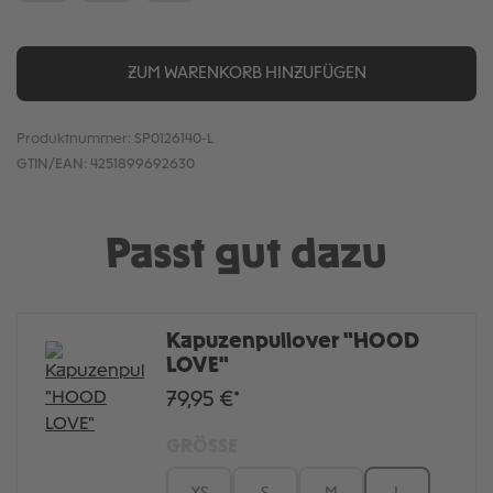
ZUM WARENKORB HINZUFÜGEN
Produktnummer:
SP0126140-L
GTIN/EAN:
4251899692630
Passt gut dazu
Kapuzenpullover "HOOD
LOVE"
79,95 €*
GRÖSSE