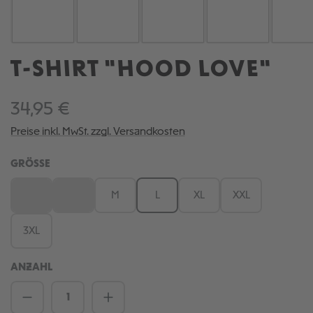
T-SHIRT "HOOD LOVE"
34,95 €
Preise inkl. MwSt. zzgl. Versandkosten
AUSWÄHLEN
GRÖSSE
XS
S
M
L
XL
XXL
(Diese Option ist zurzeit nicht verfügbar.)
(Diese Option ist zurzeit nicht verfügbar.)
3XL
ANZAHL
Produkt Anzahl: Gib den gewünschten We