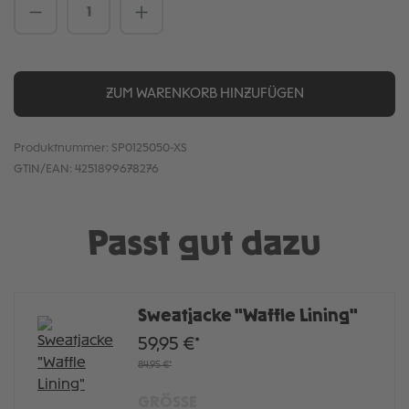
Produkt Anzahl: Gib den gewünschten We
ZUM WARENKORB HINZUFÜGEN
Produktnummer:
SP0125050-XS
GTIN/EAN:
4251899678276
Passt gut dazu
Sweatjacke "Waffle Lining"
59,95 €*
84,95 €*
GRÖSSE