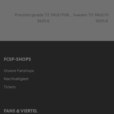
Poloshirt gerade "ST. PAULI PURE"
Sweater "ST. PAULI PUR
schwarz
Regulärer Preis:
Regulärer P
39,95 €
59,95 €
FCSP-SHOPS
Unsere Fanshops
Nachhaltigkeit
Tickets
FANS & VIERTEL