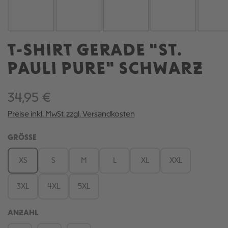
T-SHIRT GERADE "ST.
PAULI PURE" SCHWARZ
34,95 €
Preise inkl. MwSt. zzgl. Versandkosten
AUSWÄHLEN
GRÖSSE
XS
S
M
L
XL
XXL
3XL
4XL
5XL
ANZAHL