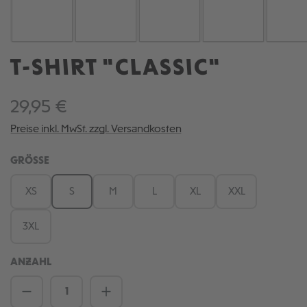
T-SHIRT "CLASSIC"
29,95 €
Preise inkl. MwSt. zzgl. Versandkosten
AUSWÄHLEN
GRÖSSE
XS
S
M
L
XL
XXL
3XL
ANZAHL
Produkt Anzahl: Gib den gewünschten We