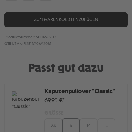
ZUM WARENKORB HINZUFÜGEN
Produktnummer:
SP0126120-S
GTIN/EAN:
4251899692081
Passt gut dazu
Kapuzenpullover "Classic"
69,95 €*
GRÖSSE
XS
S
M
L