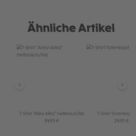
Ähnliche Artikel
Produktgalerie überspringen
T-Shirt "Allez Allez" hellbraun/lila
T-Shirt Totenkopf 
Regulärer Preis:
Regulärer P
34,95 €
24,95 €