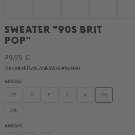
SWEATER "90S BRIT
POP"
74,95 €
Preise inkl. MwSt. zzgl. Versandkosten
AUSWÄHLEN
GRÖSSE
XS
S
M
L
XL
XXL
3XL
ANZAHL