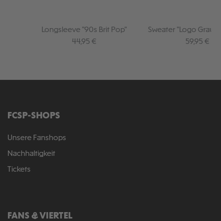
Longsleeve "90s Brit Pop"
Sweater "Logo Grau 
Regulärer Preis:
Regulärer P
44,95 €
59,95 €
FCSP-SHOPS
Unsere Fanshops
Nachhaltigkeit
Tickets
FANS & VIERTEL