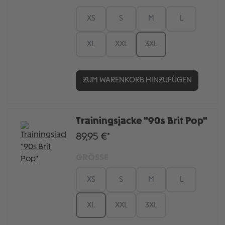
XS
S
M
L
XL
XXL
3XL
ZUM WARENKORB HINZUFÜGEN
Trainingsjacke "90s Brit Pop"
89,95 €*
GRÖSSE
XS
S
M
L
XL
XXL
3XL