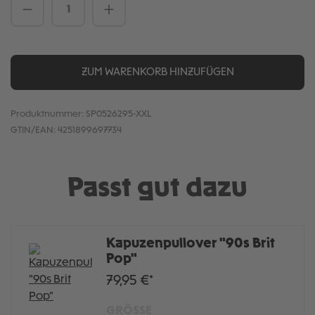
Produkt Anzahl: Gib den gewünschten We
ZUM WARENKORB HINZUFÜGEN
Produktnummer:
SP0526295-XXL
GTIN/EAN:
4251899697734
Passt gut dazu
Kapuzenpullover "90s Brit
Pop"
79,95 €*
GRÖSSE