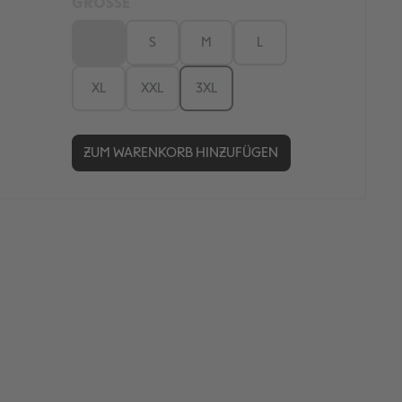
GRÖSSE
XS
S
M
L
XL
XXL
3XL
ZUM WARENKORB HINZUFÜGEN