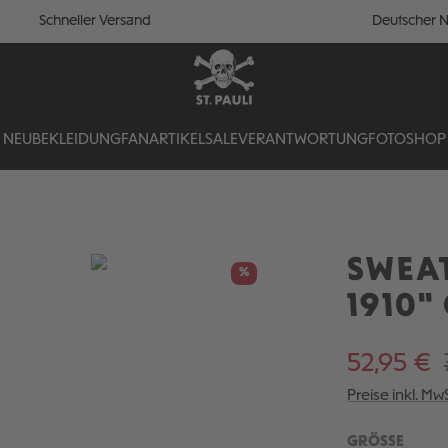
Schneller Versand
Deutscher N
NEU
BEKLEIDUNG
FANARTIKEL
SALE
VERANTWORTUNG
FOTOSHOP
SWEAT
%
1910"
52,95 €
Preise inkl. Mw
AUSW
GRÖSSE