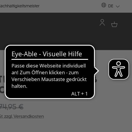
achhaltigkeitsmeister
DE
ER "FUSSBALL CLUB
 CREME
74,95 €
St. zzgl. Versandkosten
ÄHLEN