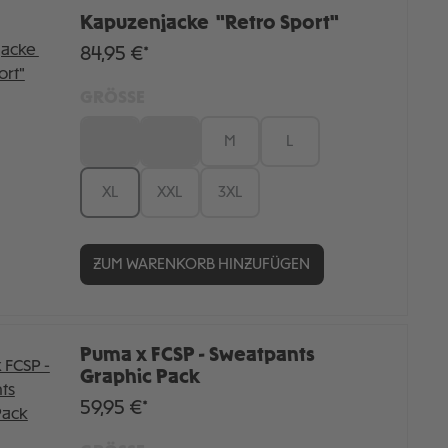
Kapuzenjacke "Retro Sport"
84,95 €*
GRÖSSE
XS
S
M
L
XL
XXL
3XL
ZUM WARENKORB HINZUFÜGEN
Puma x FCSP - Sweatpants
Graphic Pack
59,95 €*