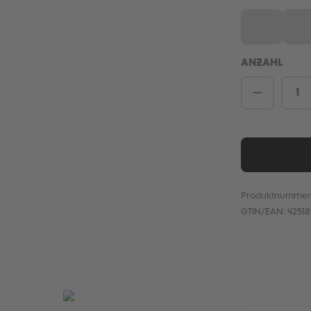
XS
S
(Diese Optio
(D
ANZAHL
Produkt 
Produktnummer
GTIN/EAN:
4251