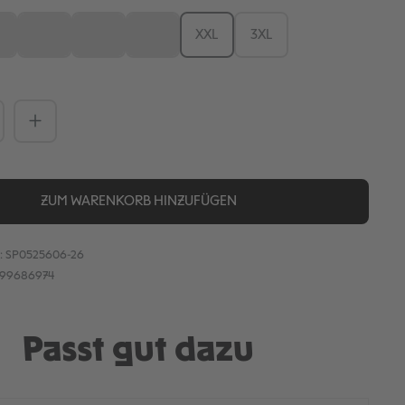
M
L
XL
XXL
3XL
n ist zurzeit nicht verfügbar.)
iese Option ist zurzeit nicht verfügbar.)
(Diese Option ist zurzeit nicht verfügbar.)
(Diese Option ist zurzeit nicht verfügbar.)
(Diese Option ist zurzeit nicht verfügbar.)
Anzahl: Gib den gewünschten Wert ein
ZUM WARENKORB HINZUFÜGEN
:
SP0525606-26
899686974
Passt gut dazu