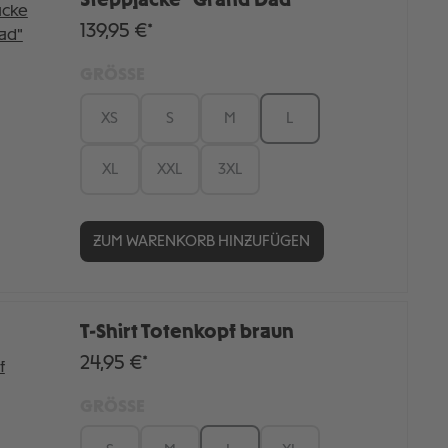
Steppjacke "Grand Dad"
139,95 €*
GRÖSSE
XS
S
M
L
XL
XXL
3XL
ZUM WARENKORB HINZUFÜGEN
T-Shirt Totenkopf braun
24,95 €*
GRÖSSE