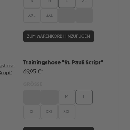
S
M
L
XL
XXL
3XL
4XL
5XL
ZUM WARENKORB HINZUFÜGEN
Trainingshose "St. Pauli Script"
69,95 €*
GRÖSSE
XS
S
M
L
XL
XXL
3XL