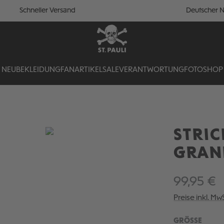
Schneller Versand
Deutscher N
NEU
BEKLEIDUNG
FANARTIKEL
SALE
VERANTWORTUNG
FOTOSHOP
STRI
GRAN
99,95 €
Preise inkl. Mw
AUSW
GRÖSSE