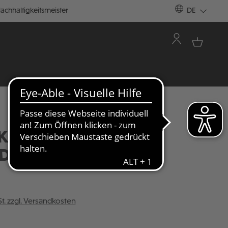
achhaltigkeitsmeister
DE
CKPULLOVER "POLO
D DAD"
St. zzgl. Versandkosten
ÄHLEN