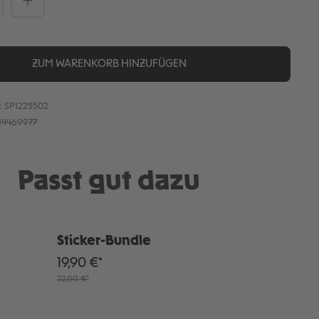
ZUM WARENKORB HINZUFÜGEN
:
SP1225502
14469977
Passt gut dazu
Sticker-Bundle
19,90 €*
22,00 €*