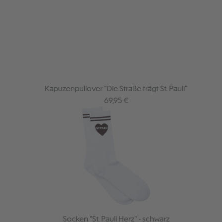
Kapuzenpullover "Die Straße trägt St. Pauli"
Regulärer Preis:
69,95 €
Socken "St. Pauli Herz" - schwarz