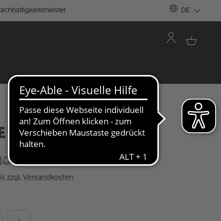
achhaltigkeitsmeister
DE
ERBOX FC ST. PAULI
100,00 €
St. zzgl. Versandkosten
Anzahl: Gib den gewünschten Wert ein