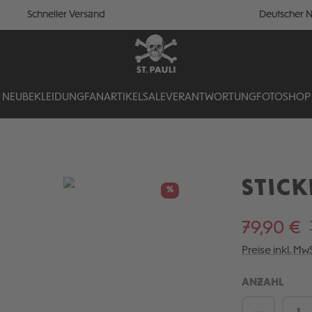
Schneller Versand
Deutscher N
NEU
BEKLEIDUNG
FANARTIKEL
SALE
VERANTWORTUNG
FOTOSHOP
STICK
%
79,90 €
Preise inkl. Mw
ANZAHL
Produkt 