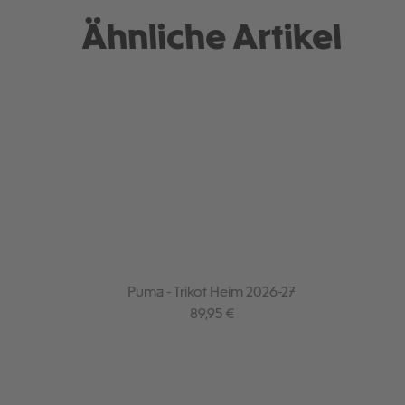
Ähnliche Artikel
Puma - Trikot Heim 2026-27
Regulärer Preis:
89,95 €