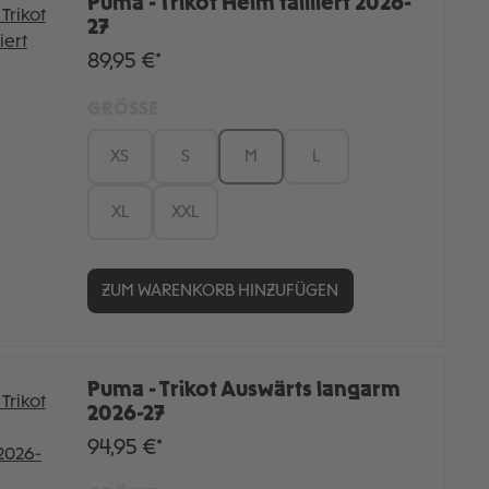
Puma - Trikot Heim tailliert 2026-
27
89,95 €*
GRÖSSE
XS
S
M
L
XL
XXL
ZUM WARENKORB HINZUFÜGEN
Puma - Trikot Auswärts langarm
2026-27
94,95 €*