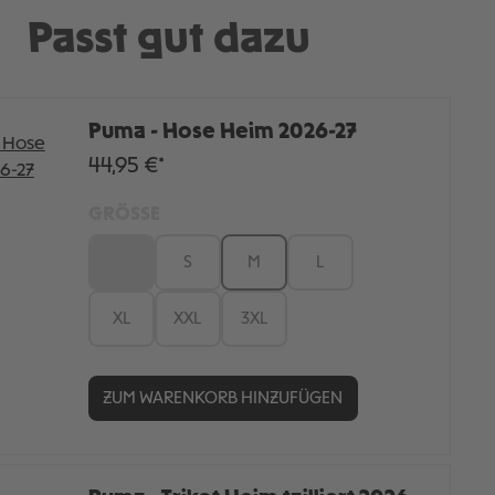
Passt gut dazu
Puma - Hose Heim 2026-27
44,95 €*
GRÖSSE
XS
S
M
L
XL
XXL
3XL
ZUM WARENKORB HINZUFÜGEN