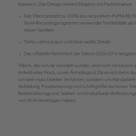
klassisch. Das Design vereint Eleganz und Performance.
Das Trikot besteht zu 100% aus recyceltem PUMA RE:FIB
Textil-Recyclingprogramm verwendet Textilabfälle als 
neuer Textilien
Tiefes sattes braun und klare weiße Details
Das offizielle Heimtrikot der Saison 2026/27 in langarm
Trikots, die von dir veredelt wurden, sind vom Umtausch 
individueller Flock, sowie Ärmellogos). Da es sich beim 
um kein maschinelles Verfahren, sondern um Handarbeit
Abbildung, Positionierung und Schriftgröße kommen. Trik
Reklamationsgrund. Spieler- und Individuelle-Beflockung
von 10-14 Werktagen haben.