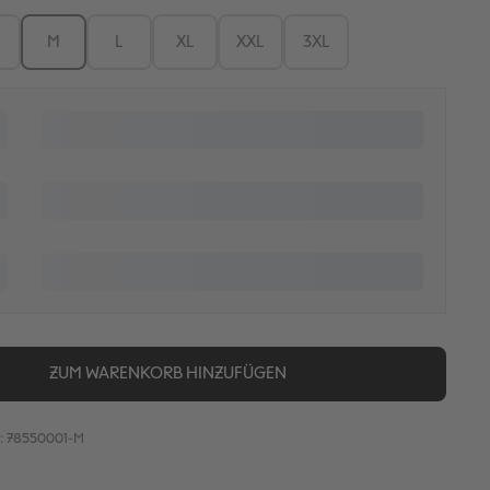
M
L
XL
XXL
3XL
n ist zurzeit nicht verfügbar.)
ZUM WARENKORB HINZUFÜGEN
:
78550001-M