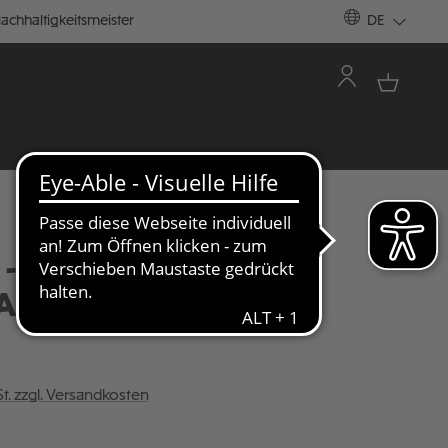
achhaltigkeitsmeister
DE
- TRIKOT HEIM
ARM 2026-27
St. zzgl. Versandkosten
ÄHLEN