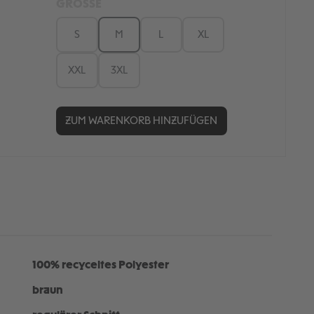
GRÖSSE
S
M
L
XL
XXL
3XL
ZUM WARENKORB HINZUFÜGEN
100% recyceltes Polyester
braun