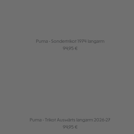
Puma - Sondertrikot 1974 langarm
Regulärer Preis:
94,95 €
Puma - Trikot Auswärts langarm 2026-27
Regulärer Preis:
94,95 €