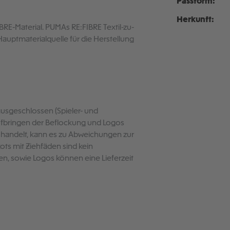
Passform:
Herkunft:
RE-Material. PUMAs RE:FIBRE Textil-zu-
Hauptmaterialquelle für die Herstellung
ausgeschlossen (Spieler- und
Aufbringen der Beflockung und Logos
 handelt, kann es zu Abweichungen zur
ots mit Ziehfäden sind kein
en, sowie Logos können eine Lieferzeit