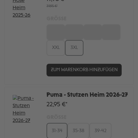
39,95 €*
GRÖSSE
S
M
L
XL
XXL
3XL
ZUM WARENKORB HINZUFÜGEN
Puma - Stutzen Heim 2026-27
22,95 €*
GRÖSSE
31-34
35-38
39-42