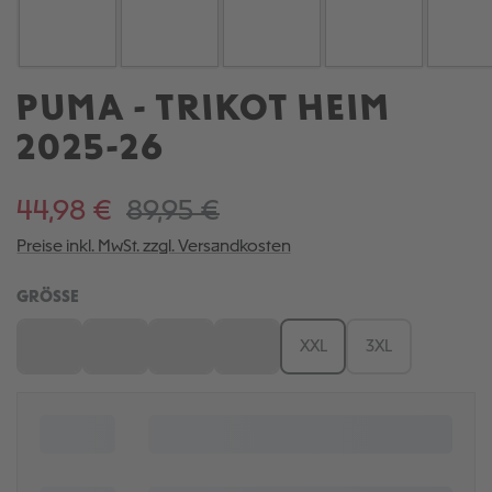
PUMA - TRIKOT HEIM
2025-26
44,98 €
89,95 €
Preise inkl. MwSt. zzgl. Versandkosten
AUSWÄHLEN
GRÖSSE
S
M
L
XL
XXL
3XL
(Diese Option ist zurzeit nicht verfügbar.)
(Diese Option ist zurzeit nicht verfügbar.)
(Diese Option ist zurzeit nicht verfügbar.)
(Diese Option ist zurzeit nicht verfügb