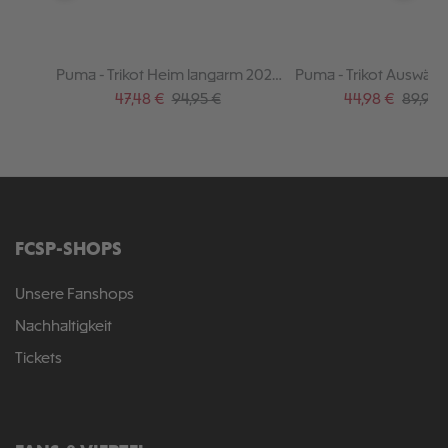
Puma - Trikot Heim langarm 2025-
Puma - Trikot Auswärt
26
Verkaufspreis:
Regulärer Preis:
Verkaufspreis:
Regulär
47,48 €
94,95 €
44,98 €
89,95 
FCSP-SHOPS
Unsere Fanshops
Nachhaltigkeit
Tickets