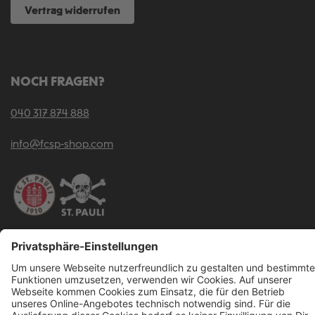
Vertrag widerrufen
NOCH FRAGEN?
040 317 874 888
info@fcsp-shop.com
Alle Preise inkl. gesetzl. Mehrwertsteuer zzgl.
Versandkosten
und ggf.
Nachnahmegebühren, wenn nicht anders angegeben.