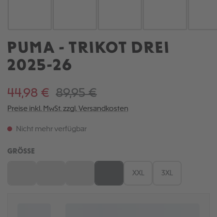
PUMA - TRIKOT DREI
2025-26
44,98 €
89,95 €
Preise inkl. MwSt. zzgl. Versandkosten
Nicht mehr verfügbar
AUSWÄHLEN
GRÖSSE
S
M
L
XL
XXL
3XL
(Diese Option ist zurzeit nicht verfügbar.)
(Diese Option ist zurzeit nicht verfügbar.)
(Diese Option ist zurzeit nicht verfügbar.)
(Diese Option ist zurzeit nicht verfügb