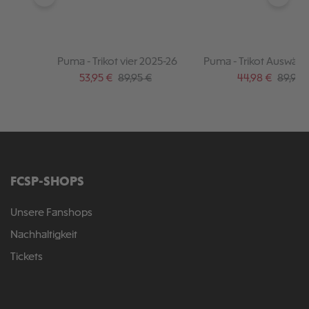
Puma - Trikot vier 2025-26
Puma - Trikot Auswärt
Verkaufspreis:
Regulärer Preis:
Verkaufspreis:
Regulär
53,95 €
89,95 €
44,98 €
89,95 
FCSP-SHOPS
Unsere Fanshops
Nachhaltigkeit
Tickets