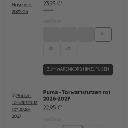
23,95 €*
39,95 €*
GRÖSSE
S
M
L
XL
XXL
3XL
ZUM WARENKORB HINZUFÜGEN
Puma - Torwartstutzen rot
2026-2027
22,95 €*
GRÖSSE