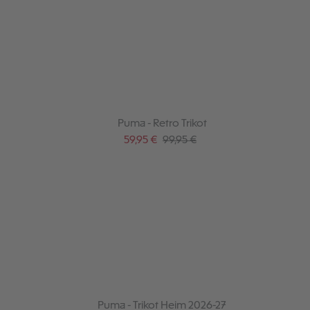
Puma - Retro Trikot
Verkaufspreis:
Regulärer Preis:
59,95 €
99,95 €
Puma - Trikot Heim 2026-27