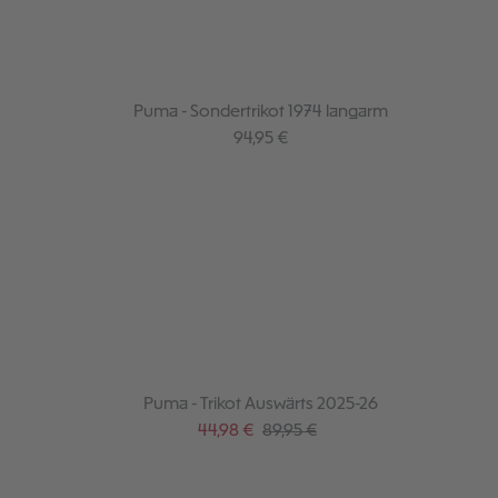
Puma - Sondertrikot 1974 langarm
Regulärer Preis:
94,95 €
Puma - Trikot Auswärts 2025-26
Verkaufspreis:
Regulärer Preis:
44,98 €
89,95 €