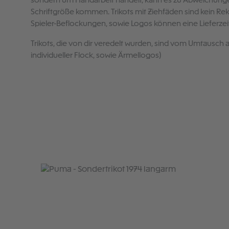
sondern um Handarbeit handelt, kann es zu Abweichunge
Schriftgröße kommen. Trikots mit Ziehfäden sind kein R
Spieler-Beflockungen, sowie Logos können eine Lieferze
Trikots, die von dir veredelt wurden, sind vom Umtausch 
individueller Flock, sowie Ärmellogos)
Produktgalerie überspringen