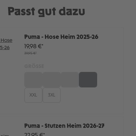
Passt gut dazu
Puma - Hose Heim 2025-26
19,98 €*
39,95 €*
GRÖSSE
S
M
L
XL
XXL
3XL
Puma - Stutzen Heim 2026-27
22,95 €*