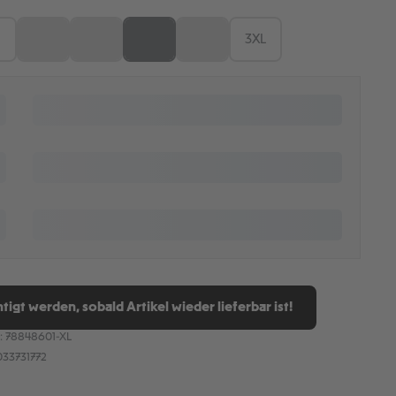
M
L
XL
XXL
3XL
n ist zurzeit nicht verfügbar.)
(Diese Option ist zurzeit nicht verfügbar.)
(Diese Option ist zurzeit nicht verfügbar.)
(Diese Option ist zurzeit nicht verfügbar.)
(Diese Option ist zurzeit nicht verfügb
tigt werden, sobald Artikel wieder lieferbar ist!
:
78848601-XL
33731772