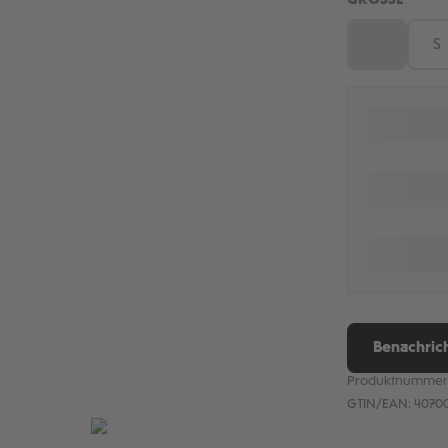
GRÖSSE
XS
S
(Diese Optio
Benachrich
Produktnummer
GTIN/EAN:
40700