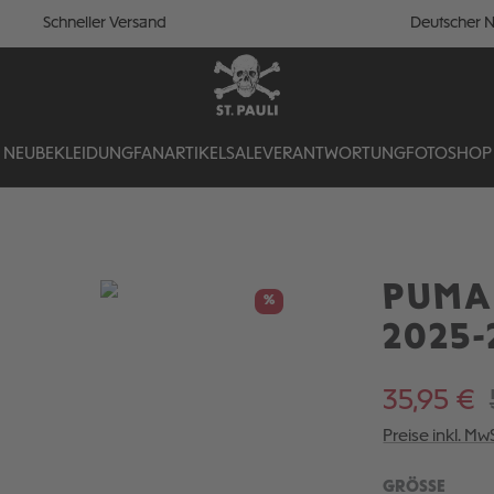
Schneller Versand
Deutscher N
NEU
BEKLEIDUNG
FANARTIKEL
SALE
VERANTWORTUNG
FOTOSHOP
PUMA 
%
2025-
35,95 €
Preise inkl. Mw
AUSW
GRÖSSE