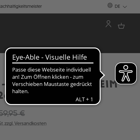
achhaltigkeitsmeister
DE
- KINDER TRIKOT HEIM
26
59,95 €
St. zzgl. Versandkosten
ÄHLEN