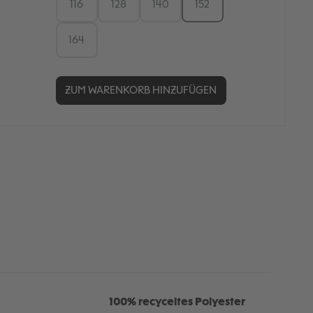
116
128
140
152
164
ZUM WARENKORB HINZUFÜGEN
100% recyceltes Polyester