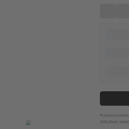
98
10
(Diese Optio
(D
Produktnummer
GTIN/EAN:
40691