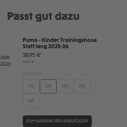
Passt gut dazu
Puma - Kinder Trainingshose
Staff lang 2025-26
38,95 €*
64,95 €*
GRÖSSE
116
128
140
152
164
ZUM WARENKORB HINZUFÜGEN