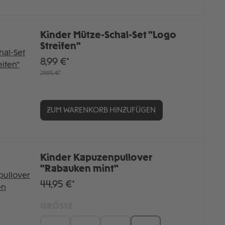
Kinder Mütze-Schal-Set "Logo
Streifen"
8,99 €*
29,95 €*
ZUM WARENKORB HINZUFÜGEN
Kinder Kapuzenpullover
"Rabauken mint"
44,95 €*
GRÖSSE