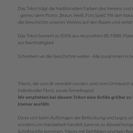
Das Trikot trägt die traditionellen Farben des Vereins und 
- getreu dem Motto „Braun. Weiß. Fürs Spiel.“ Mit den klas
die Geschichte unseres Vereins auf den Rasen und verbi
Das Trikot besteht zu 100% aus recyceltem RE:FIBRE-Materi
zur Nachhaltigkeit.
Schreiben wir die Geschichte weiter - Alle zusammen in b
Trikots, die von dir veredelt wurden, sind vom Umtausch 
individueller Flock, sowie Ärmellogos)
Wir empfehlen bei diesem Trikot eine Größe größer zu b
kleiner ausfällt.
Da es sich beim Aufbringen der Beflockung und Logos um
sondern um Handarbeit handelt, kann es zu Abweichunge
Schriftgröße kommen. Trikots mit Ziehfäden sind kein Re