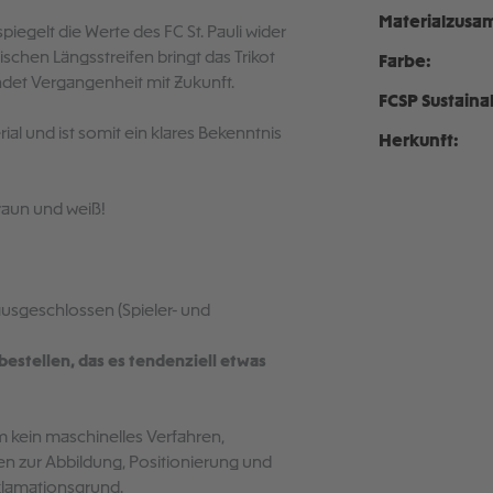
Materialzusa
spiegelt die Werte des FC St. Pauli wider
sischen Längsstreifen bringt das Trikot
Farbe:
ndet Vergangenheit mit Zukunft.
FCSP Sustaina
al und ist somit ein klares Bekenntnis
Herkunft:
raun und weiß!
ausgeschlossen (Spieler- und
estellen, das es tendenziell etwas
 kein maschinelles Verfahren,
n zur Abbildung, Positionierung und
klamationsgrund.