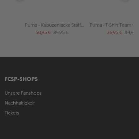
Puma - Kapuzenjacke Staff
Puma - T-Shirt Team vio
schwarz 2025-26
26
Verkaufspreis:
Regulärer Preis:
Verkaufspreis:
Regulär
50,95 €
84,95 €
26,95 €
44,95 
FCSP-SHOPS
Unsere Fanshops
Nachhaltigkeit
Tickets