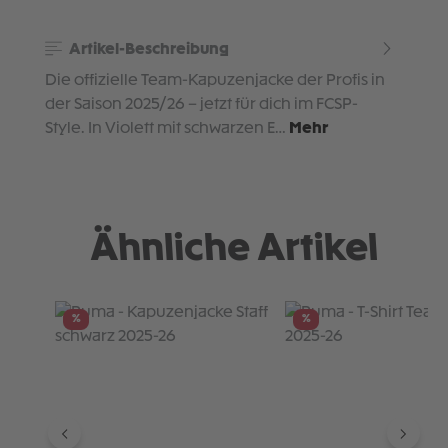
Artikel-Beschreibung
Die offizielle Team-Kapuzenjacke der Profis in
der Saison 2025/26 – jetzt für dich im FCSP-
Style. In Violett mit schwarzen E…
Mehr
Ähnliche Artikel
Produktgalerie überspringen
%
%