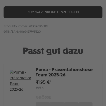
ZUM WARENKORB HINZUFÜGEN
Produktnummer:
78359010-3XL
GTIN/EAN:
4069157797320
Passt gut dazu
Puma - Präsentationshose
Team 2025-26
41,95 €*
69,95 €*
GRÖSSE