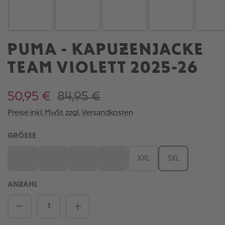
PUMA - KAPUZENJACKE
TEAM VIOLETT 2025-26
50,95 €
84,95 €
Preise inkl. MwSt. zzgl. Versandkosten
AUSWÄHLEN
GRÖSSE
S
M
L
XL
XXL
3XL
(Diese Option ist zurzeit nicht verfügbar.)
(Diese Option ist zurzeit nicht verfügbar.)
(Diese Option ist zurzeit nicht verfügbar.)
(Diese Option ist zurzeit nicht verfügb
ANZAHL
Produkt Anzahl: Gib den gewünschten We