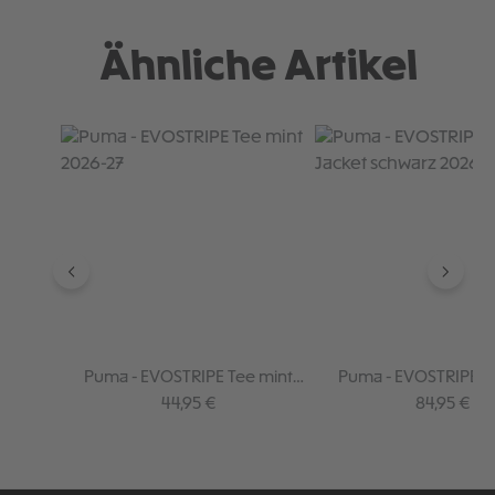
Ähnliche Artikel
Produktgalerie überspringen
Puma - EVOSTRIPE Tee mint
Puma - EVOSTRIPE 
2026-27
Jacket schwarz 20
Regulärer Preis:
Regulärer P
44,95 €
84,95 €