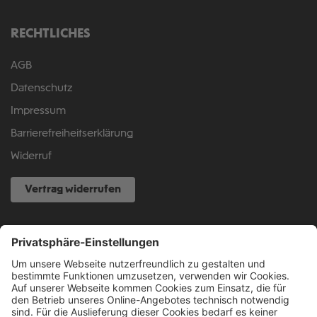
RECHTLICHES
AGB
Datenschutz
Impressum
Barrierefreiheitserklärung
Widerruf
Vertrag widerrufen
NOCH FRAGEN?
040 317 874 888