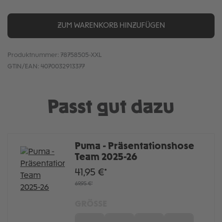
ZUM WARENKORB HINZUFÜGEN
Produktnummer:
78758505-XXL
GTIN/EAN:
4070032913377
Passt gut dazu
Puma - Präsentationshose
Team 2025-26
41,95 €*
69,95 €*
GRÖSSE