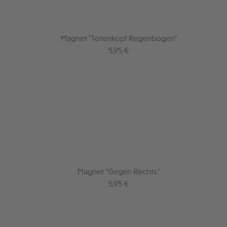
Magnet "Totenkopf Regenbogen"
Regulärer Preis:
5,95 €
Magnet "Gegen Rechts"
Regulärer Preis:
5,95 €