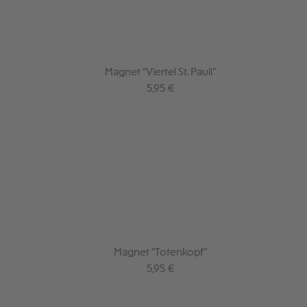
Magnet "Viertel St. Pauli"
Regulärer Preis:
5,95 €
Magnet "Totenkopf"
Regulärer Preis:
5,95 €