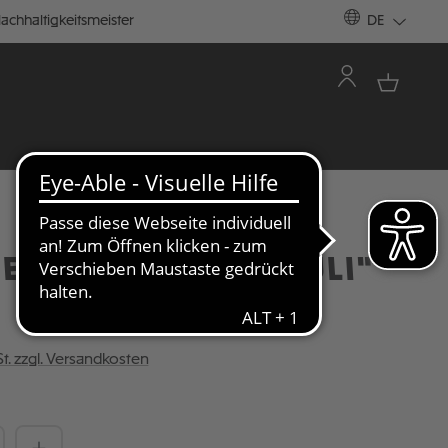
achhaltigkeitsmeister
DE
T "HELL OF ST. PAULI"
St. zzgl. Versandkosten
Anzahl: Gib den gewünschten Wert ein