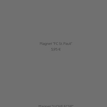
Magnet "FC St. Pauli"
Regulärer Preis:
5,95 €
Magnet "I LOVE FCSP"