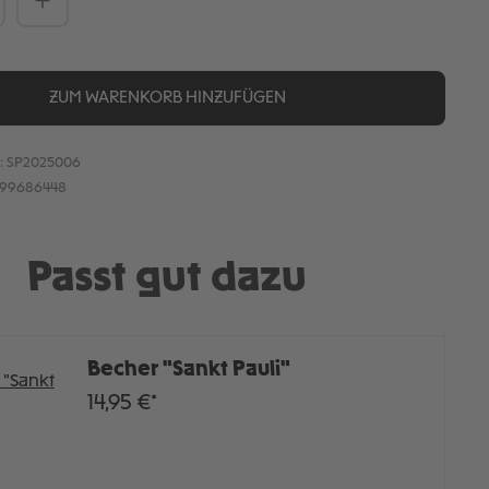
ZUM WARENKORB HINZUFÜGEN
:
SP2025006
899686448
Passt gut dazu
Becher "Sankt Pauli"
14,95 €*