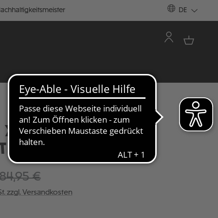
achhaltigkeitsmeister
DE
S X FCSP SWEATHIRT
 TOTENKOPF
84,95 €
St. zzgl. Versandkosten
ÄHLEN