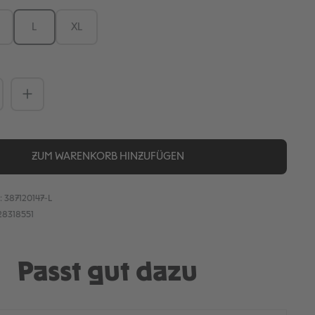
L
XL
Anzahl: Gib den gewünschten Wert ein
ZUM WARENKORB HINZUFÜGEN
:
387120147-L
28318551
Passt gut dazu