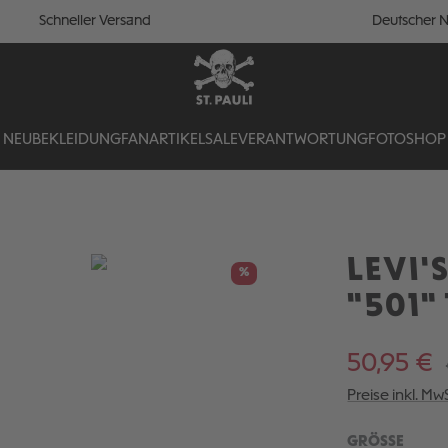
Schneller Versand
Deutscher N
NEU
BEKLEIDUNG
FANARTIKEL
SALE
VERANTWORTUNG
FOTOSHOP
LEVI'
%
"501"
50,95 €
Preise inkl. Mw
AUSW
GRÖSSE