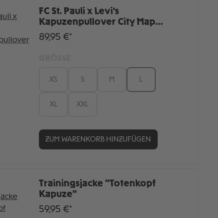
FC St. Pauli x Levi’s
Kapuzenpullover City Map
schwarz
89,95 €*
GRÖSSE
XS
S
M
L
XL
XXL
ZUM WARENKORB HINZUFÜGEN
Trainingsjacke "Totenkopf
Kapuze"
59,95 €*