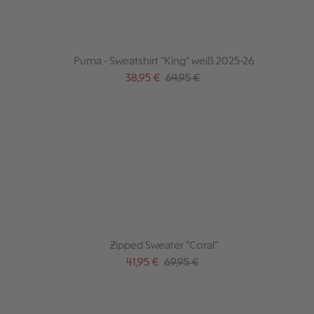
Puma - Sweatshirt "King" weiß 2025-26
Verkaufspreis:
Regulärer Preis:
38,95 €
64,95 €
Zipped Sweater "Coral"
Verkaufspreis:
Regulärer Preis:
41,95 €
69,95 €