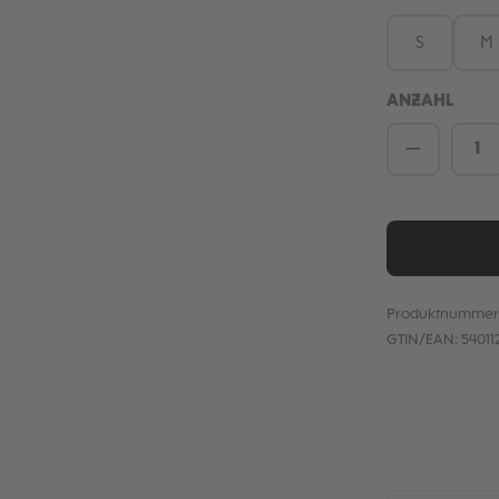
S
M
ANZAHL
Produkt 
Produktnummer
GTIN/EAN:
54011