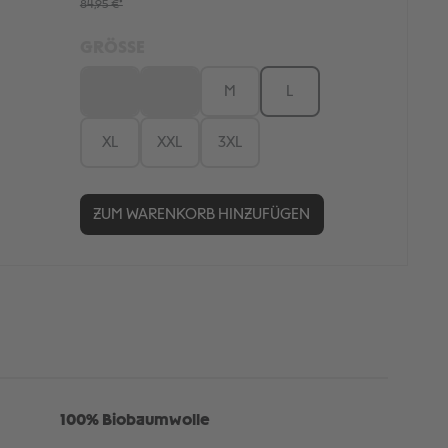
84,95 €*
GRÖSSE
XS
S
M
L
XL
XXL
3XL
ZUM WARENKORB HINZUFÜGEN
100% Biobaumwolle