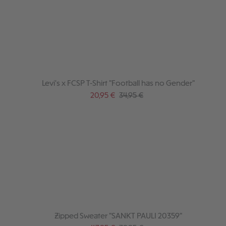
Levi's x FCSP T-Shirt "Football has no Gender"
Verkaufspreis:
Regulärer Preis:
20,95 €
34,95 €
Zipped Sweater "SANKT PAULI 20359"