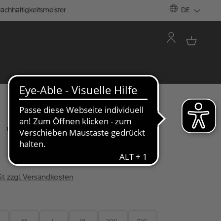
achhaltigkeitsmeister
DE
 "RETRO SPORT"
St. zzgl. Versandkosten
ÄHLEN