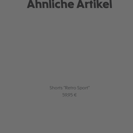
Ähnliche Artikel
Shorts "Retro Sport"
Regulärer Preis:
59,95 €