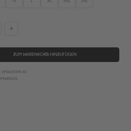
M
L
XL
XXL
3XL
Anzahl: Gib den gewünschten Wert ein
ZUM WARENKORB HINZUFÜGEN
:
SP0625345-XS
899685632