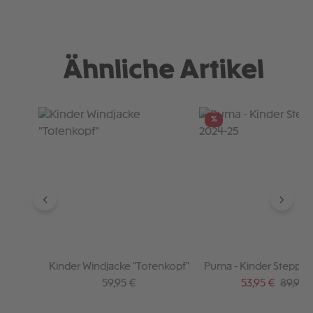
Ähnliche Artikel
Produktgalerie überspringen
%
Kinder Windjacke "Totenkopf"
Puma - Kinder Steppja
25
Regulärer Preis:
Verkaufspreis:
Regulär
59,95 €
53,95 €
89,95 