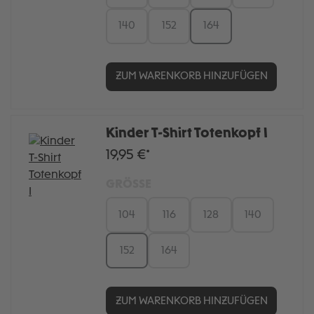
140
152
164
ZUM WARENKORB HINZUFÜGEN
Kinder T-Shirt Totenkopf I
19,95 €*
GRÖSSE
104
116
128
140
152
164
ZUM WARENKORB HINZUFÜGEN