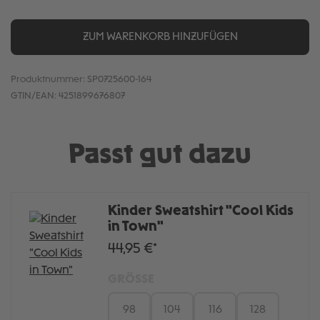
ZUM WARENKORB HINZUFÜGEN
Produktnummer:
SP0725600-164
GTIN/EAN:
4251899676807
Passt gut dazu
Kinder Sweatshirt "Cool Kids
in Town"
44,95 €*
GRÖSSE
98
104
116
128