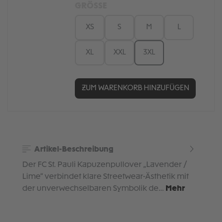
GRÖSSE
XS
S
M
L
XL
XXL
3XL
ZUM WARENKORB HINZUFÜGEN
Artikel-Beschreibung
Der FC St. Pauli Kapuzenpullover „Lavender /
Lime“ verbindet klare Streetwear-Ästhetik mit
der unverwechselbaren Symbolik de…
Mehr