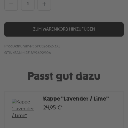
Produkt Anzahl: Gib den gewünschten We
ZUM WARENKORB HINZUFÜGEN
Produktnummer:
SP0526152-3XL
GTIN/EAN:
4251899692906
Passt gut dazu
Kappe "Lavender / Lime"
24,95 €*