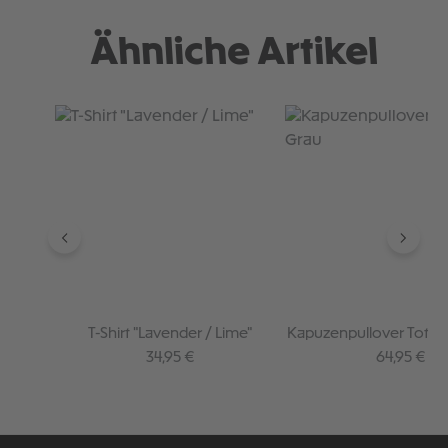
Ähnliche Artikel
Produktgalerie überspringen
T-Shirt "Lavender / Lime"
Kapuzenpullover Toten
Regulärer Preis:
Regulärer P
34,95 €
64,95 €