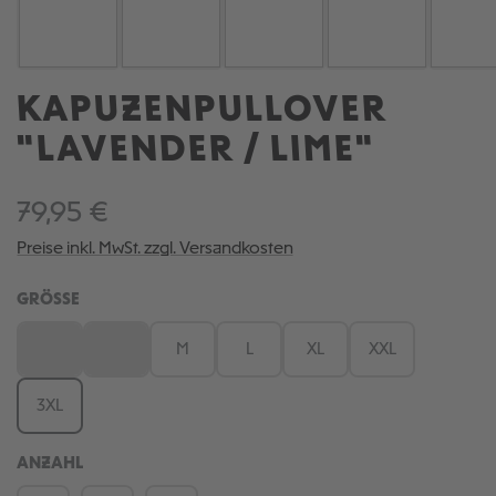
KAPUZENPULLOVER
"LAVENDER / LIME"
79,95 €
Preise inkl. MwSt. zzgl. Versandkosten
AUSWÄHLEN
GRÖSSE
XS
S
M
L
XL
XXL
(Diese Option ist zurzeit nicht verfügbar.)
(Diese Option ist zurzeit nicht verfügbar.)
3XL
ANZAHL