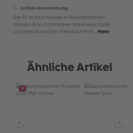
Artikel-Beschreibung
Der FC St. Pauli Hoodie in Rosa kombiniert
lässigen Boxy Fit mit klarer Streetwear-Optik
und dem ikonischen Totenkopf-Print…
Mehr
Ähnliche Artikel
Produktgalerie überspringen
%