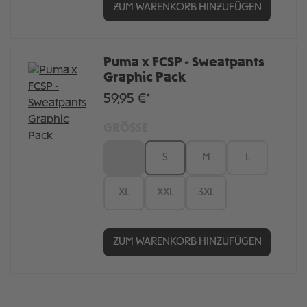
ZUM WARENKORB HINZUFÜGEN
Puma x FCSP - Sweatpants
Graphic Pack
59,95 €*
GRÖSSE
XS
S
M
L
XL
XXL
3XL
ZUM WARENKORB HINZUFÜGEN