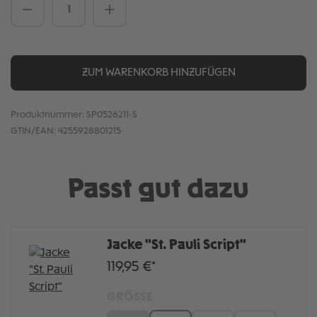
Produkt Anzahl: Gib den gewünschten We
ZUM WARENKORB HINZUFÜGEN
Produktnummer:
SP0526211-S
GTIN/EAN:
4255928801215
Passt gut dazu
Jacke "St. Pauli Script"
119,95 €*
GRÖSSE