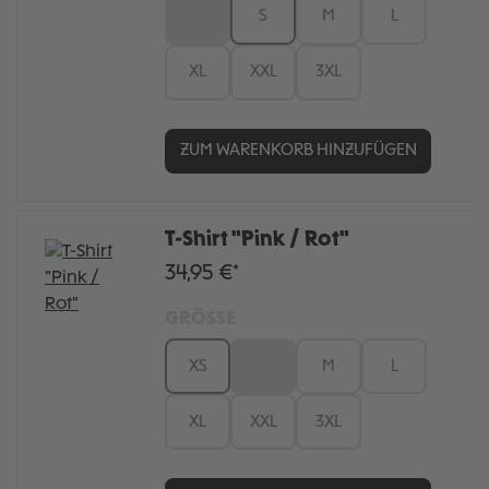
XS
S
M
L
XL
XXL
3XL
ZUM WARENKORB HINZUFÜGEN
T-Shirt "Pink / Rot"
34,95 €*
GRÖSSE
XS
S
M
L
XL
XXL
3XL