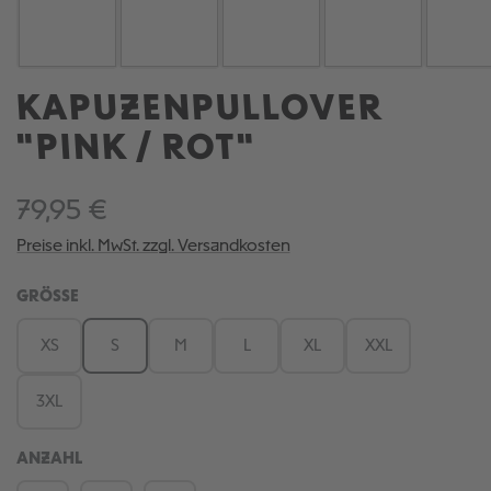
KAPUZENPULLOVER
"PINK / ROT"
79,95 €
Preise inkl. MwSt. zzgl. Versandkosten
AUSWÄHLEN
GRÖSSE
XS
S
M
L
XL
XXL
3XL
ANZAHL