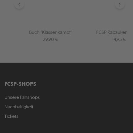
Buch "Klassenkampf"
FCSP Rabauken Pu
Regulärer Preis:
Regulärer 
29,90 €
14,95 €
FCSP-SHOPS
Unsere Fanshops
Nachhaltigkeit
Tickets