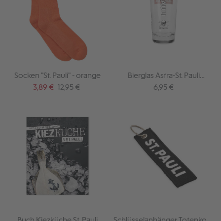
Socken "St. Pauli" - orange
Bierglas Astra-St. Pauli
Frankonia
Verkaufspreis:
Regulärer Preis:
Regulärer Preis:
3,89 €
12,95 €
6,95 €
Buch Kiezküche St. Pauli
Schlüsselanhänger Totenkopf