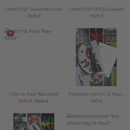
T-Shirt FCSP "welcome to hell"
T-Shirt FCSP OFFUG Schwarz
Regulärer Preis:
Regulärer Preis:
24,95 €
24,95 €
%
T-Shirt St. Pauli "Raw Dyed"
Postkarten Set I FC St. Pauli -
10 Stück
Verkaufspreis:
Regulärer Preis:
Regulärer Preis:
20,95 €
34,95 €
9,95 €