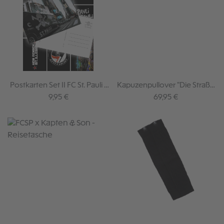
Postkarten Set II FC St. Pauli -
Kapuzenpullover "Die Straße
10 Stück
trägt St. Pauli"
Regulärer Preis:
Regulärer Preis:
9,95 €
69,95 €