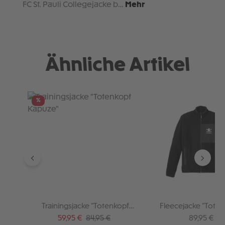
FC St. Pauli Collegejacke b…
Mehr
Ähnliche Artikel
Produktgalerie überspringen
%
Trainingsjacke "Totenkopf
Fleecejacke "Toten
Kapuze"
Verkaufspreis:
Regulärer Preis:
Regulärer P
59,95 €
84,95 €
89,95 €