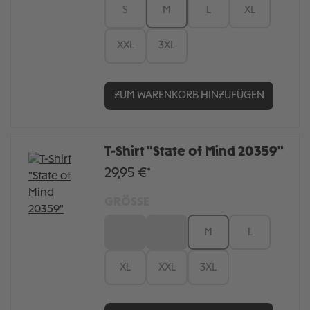
S
M
L
XL
XXL
3XL
ZUM WARENKORB HINZUFÜGEN
T-Shirt "State of Mind 20359"
29,95 €*
GRÖSSE
XS
S
M
L
XL
XXL
3XL