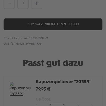
Produkt Anzahl: Gib den gewünschten We
ZUM WARENKORB HINZUFÜGEN
Produktnummer:
SP0525502-M
GTIN/EAN:
4251899684796
Passt gut dazu
Kapuzenpullover "20359"
79,95 €*
GRÖSSE