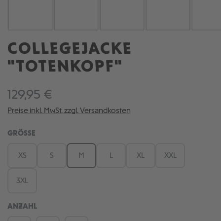
COLLEGEJACKE
"TOTENKOPF"
129,95 €
Preise inkl. MwSt. zzgl. Versandkosten
AUSWÄHLEN
GRÖSSE
XS
S
M
L
XL
XXL
3XL
ANZAHL