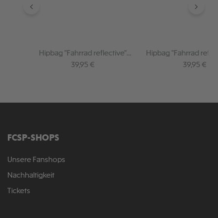
Hipbag "Fahrrad reflective"
Hipbag "Fahrrad reflect
schwarz
Regulärer Preis:
Regulärer P
39,95 €
39,95 €
FCSP-SHOPS
Unsere Fanshops
Nachhaltigkeit
Tickets