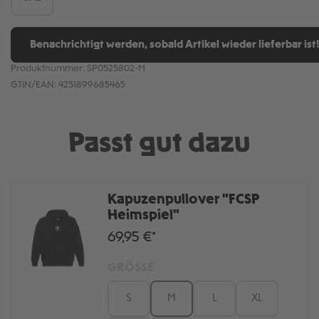
Benachrichtigt werden, sobald Artikel wieder lieferbar ist!
Produktnummer:
SP0525802-M
GTIN/EAN:
4251899685465
Passt gut dazu
Kapuzenpullover "FCSP
Heimspiel"
69,95 €*
GRÖSSE
S
M
L
XL