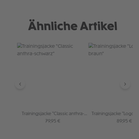
Ähnliche Artikel
Produktgalerie überspringen
Trainingsjacke "Classic anthra-
Trainingsjacke "Logo r
schwarz"
Regulärer Preis:
Regulärer P
79,95 €
89,95 €