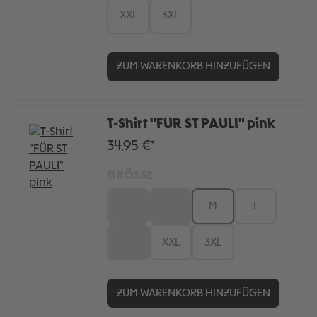
XXL
3XL
ZUM WARENKORB HINZUFÜGEN
T-Shirt "FÜR ST PAULI" pink
34,95 €*
GRÖSSE
XS
S
M
L
XL
XXL
3XL
ZUM WARENKORB HINZUFÜGEN