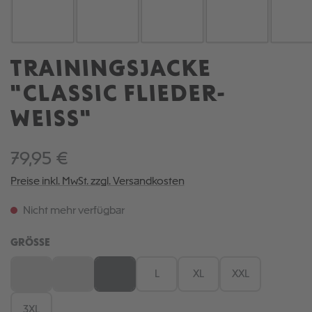
TRAININGSJACKE
"CLASSIC FLIEDER-
WEISS"
79,95 €
Preise inkl. MwSt. zzgl. Versandkosten
Nicht mehr verfügbar
AUSWÄHLEN
GRÖSSE
XS
S
M
L
XL
XXL
(Diese Option ist zurzeit nicht verfügbar.)
(Diese Option ist zurzeit nicht verfügbar.)
(Diese Option ist zurzeit nicht verfügbar.)
3XL