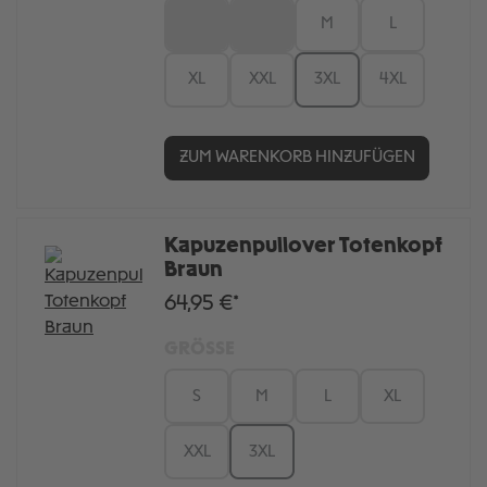
XS
S
M
L
XL
XXL
3XL
4XL
ZUM WARENKORB HINZUFÜGEN
Kapuzenpullover Totenkopf
Braun
64,95 €*
GRÖSSE
S
M
L
XL
XXL
3XL