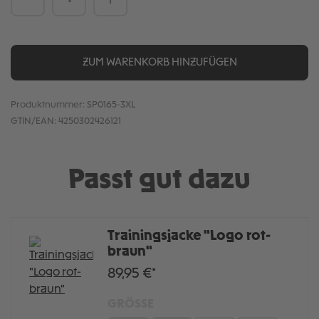
ZUM WARENKORB HINZUFÜGEN
Produktnummer:
SP0165-3XL
GTIN/EAN:
4250302426121
Passt gut dazu
Trainingsjacke "Logo rot-
braun"
89,95 €*
GRÖSSE