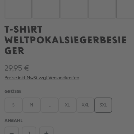
T-SHIRT
WELTPOKALSIEGERBESIE
GER
29,95 €
Preise inkl. MwSt. zzgl. Versandkosten
AUSWÄHLEN
GRÖSSE
S
M
L
XL
XXL
3XL
ANZAHL
Produkt Anzahl: Gib den gewünschten We