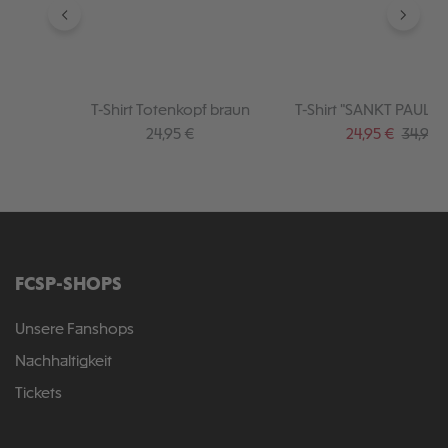
T-Shirt Totenkopf braun
T-Shirt "SANKT PAULI Mi
Regulärer Preis:
Verkaufspreis:
Regulär
24,95 €
24,95 €
34,95 
FCSP-SHOPS
Unsere Fanshops
Nachhaltigkeit
Tickets