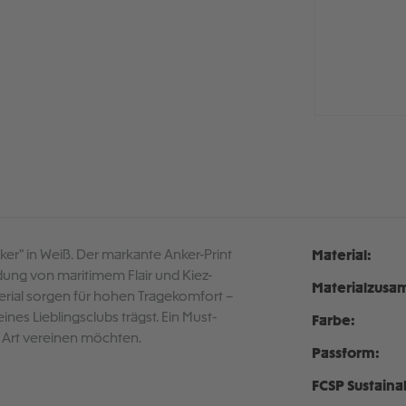
ker" in Weiß. Der markante Anker-Print
Material:
indung von maritimem Flair und Kiez-
Materialzusa
terial sorgen für hohen Tragekomfort –
ines Lieblingsclubs trägst. Ein Must-
Farbe:
e Art vereinen möchten.
Passform:
FCSP Sustaina