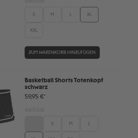
GRÖSSE
S
M
L
XL
XXL
ZUM WARENKORB HINZUFÜGEN
Basketball Shorts Totenkopf
schwarz
59,95 €*
GRÖSSE
XS
S
M
L