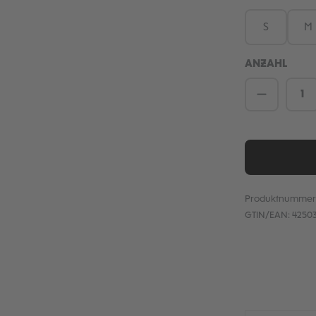
S
M
ANZAHL
Produkt 
Produktnummer
GTIN/EAN:
4250