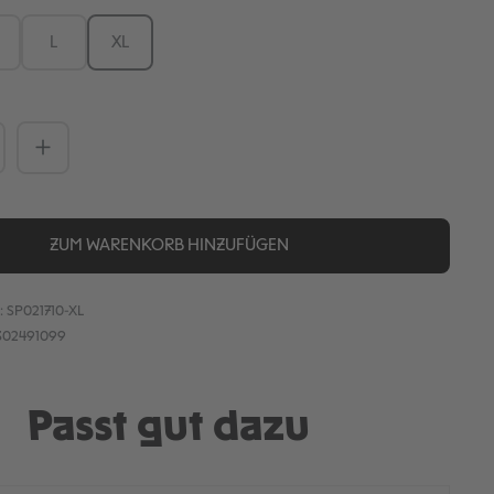
L
XL
Anzahl: Gib den gewünschten Wert ein
ZUM WARENKORB HINZUFÜGEN
:
SP021710-XL
302491099
Passt gut dazu