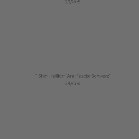
Regulärer Preis:
29,95 €
T-Shirt - tailliert "Anti Fascist Schwarz"
Regulärer Preis:
24,95 €