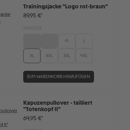
Trainingsjacke "Logo rot-braun"
89,95 €*
GRÖSSE
XS
S
M
L
XL
XXL
3XL
4XL
ZUM WARENKORB HINZUFÜGEN
Kapuzenpullover - tailliert
"Totenkopf II"
64,95 €*