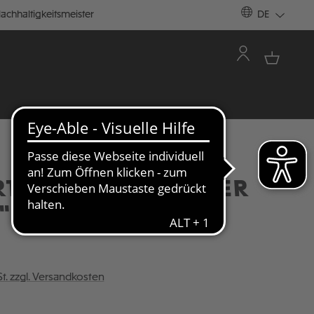
achhaltigkeitsmeister
DE
RT - TAILLIERT "ANKER
"
St. zzgl. Versandkosten
ÄHLEN