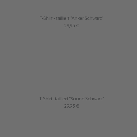
T-Shirt - tailliert "Anker Schwarz"
Regulärer Preis:
29,95 €
T-Shirt -tailliert "Sound Schwarz"
Regulärer Preis:
29,95 €