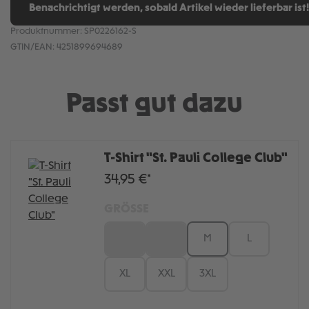
Benachrichtigt werden, sobald Artikel wieder lieferbar ist!
Produktnummer:
SP0226162-S
GTIN/EAN:
4251899694689
Passt gut dazu
T-Shirt "St. Pauli College Club"
34,95 €*
GRÖSSE
XS
S
M
L
XL
XXL
3XL