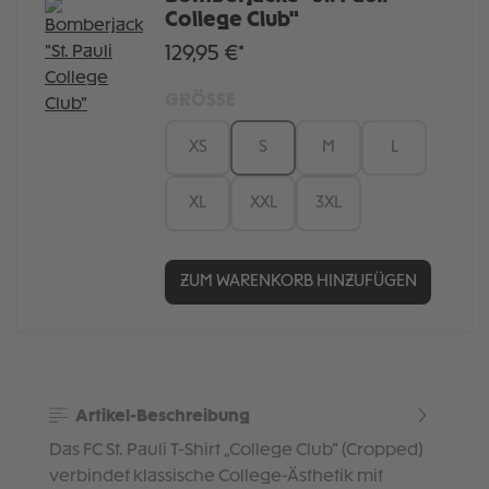
College Club"
129,95 €*
GRÖSSE
XS
S
M
L
XL
XXL
3XL
ZUM WARENKORB HINZUFÜGEN
Artikel-Beschreibung
Das FC St. Pauli T-Shirt „College Club“ (Cropped)
verbindet klassische College-Ästhetik mit