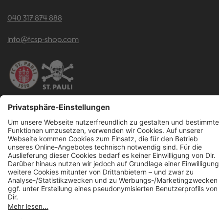
040 317 874 888
info@fcsp-shop.com
Alle Preise inkl. gesetzl. Mehrwertsteuer zzgl.
Versandkosten
und ggf.
Nachnahmegebühren, wenn nicht anders angegeben.