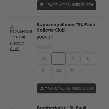
ZUM WARENKORB HINZUFÜGEN
Kapuzenpullover "St. Pauli
College Club"
79,95 €*
GRÖSSE
XS
S
M
L
XL
XXL
3XL
ZUM WARENKORB HINZUFÜGEN
Bomberjacke "St. Pauli