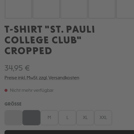
T-SHIRT "ST. PAULI
COLLEGE CLUB"
CROPPED
34,95 €
Preise inkl. MwSt. zzgl. Versandkosten
Nicht mehr verfügbar
AUSWÄHLEN
GRÖSSE
XS
S
M
L
XL
XXL
(Diese Option ist zurzeit nicht verfügbar.)
(Diese Option ist zurzeit nicht verfügbar.)