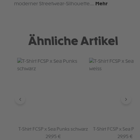
moderner Streetwear-Silhouette.…
Mehr
Ähnliche Artikel
Produktgalerie überspringen
T-Shirt FCSP x Sea Punks schwarz
T-Shirt FCSP x Sea Pun
Regulärer Preis:
Regulärer P
29,95 €
29,95 €