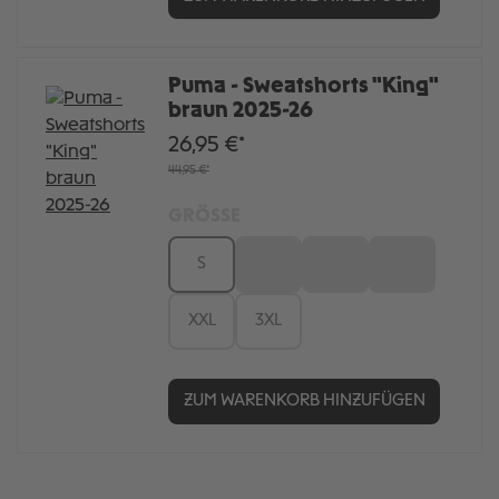
Puma - Sweatshorts "King"
braun 2025-26
26,95 €*
44,95 €*
GRÖSSE
S
M
L
XL
XXL
3XL
ZUM WARENKORB HINZUFÜGEN