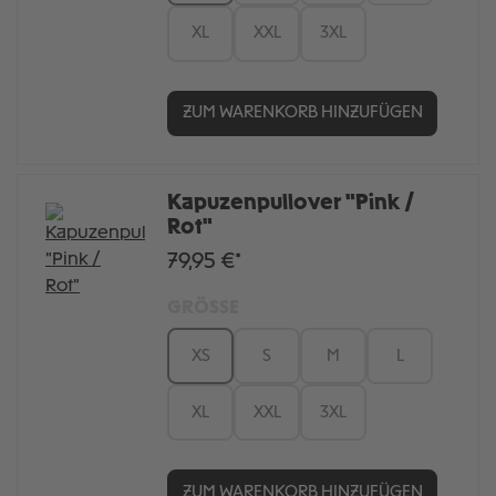
XL
XXL
3XL
ZUM WARENKORB HINZUFÜGEN
Kapuzenpullover "Pink /
Rot"
79,95 €*
GRÖSSE
XS
S
M
L
XL
XXL
3XL
ZUM WARENKORB HINZUFÜGEN