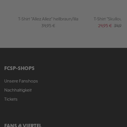
T-Shirt "Allez Allez" hellbraun/lila
T-Shirt "Skulloufl
Regulärer Preis:
Verkaufspreis:
Regulär
34,95 €
24,95 €
34,95 
FCSP-SHOPS
Unsere Fanshops
Nachhaltigkeit
Tickets
FANS & VIERTEL