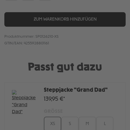
ZUM WARENKORB HINZUFÜGEN
Produktnummer:
SP0126210-XS
GTIN/EAN:
4255928801161
Passt gut dazu
Steppjacke "Grand Dad"
139,95 €*
GRÖSSE
XS
S
M
L