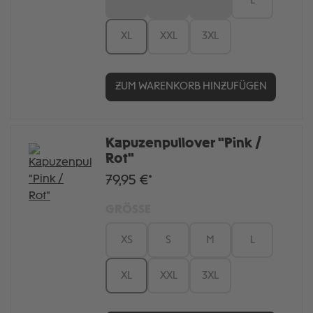
XS
S
M
L
XL
XXL
3XL
ZUM WARENKORB HINZUFÜGEN
Kapuzenpullover "Pink /
Rot"
79,95 €*
GRÖSSE
XS
S
M
L
XL
XXL
3XL