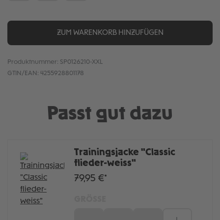
ZUM WARENKORB HINZUFÜGEN
Produktnummer:
SP0126210-XXL
GTIN/EAN:
4255928801178
Passt gut dazu
Trainingsjacke "Classic
flieder-weiss"
79,95 €*
GRÖSSE