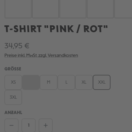
T-SHIRT "PINK / ROT"
34,95 €
Preise inkl. MwSt. zzgl. Versandkosten
AUSWÄHLEN
GRÖSSE
XS
S
M
L
XL
XXL
(Diese Option ist zurzeit nicht verfügbar.)
3XL
ANZAHL
Produkt Anzahl: Gib den gewünschten We