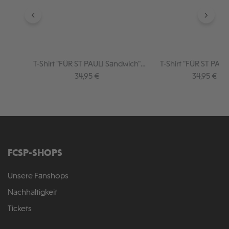
T-Shirt "FÜR ST PAULI Sandwich"
T-Shirt "FÜR ST PAUL
creme
Regulärer Preis:
Regulärer P
34,95 €
34,95 €
FCSP-SHOPS
Unsere Fanshops
Nachhaltigkeit
Tickets