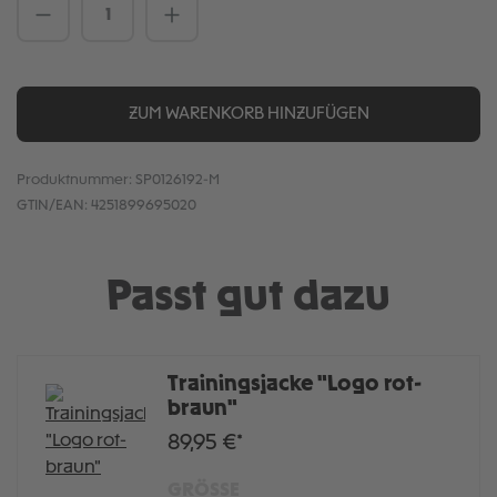
Produkt Anzahl: Gib den gewünschten We
ZUM WARENKORB HINZUFÜGEN
Produktnummer:
SP0126192-M
GTIN/EAN:
4251899695020
Passt gut dazu
Trainingsjacke "Logo rot-
braun"
89,95 €*
GRÖSSE