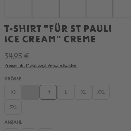
T-SHIRT "FÜR ST PAULI
ICE CREAM" CREME
34,95 €
Preise inkl. MwSt. zzgl. Versandkosten
AUSWÄHLEN
GRÖSSE
XS
S
M
L
XL
XXL
(Diese Option ist zurzeit nicht verfügbar.)
3XL
ANZAHL