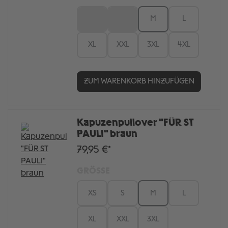
XS
S
M
L
XL
XXL
3XL
4XL
ZUM WARENKORB HINZUFÜGEN
Kapuzenpullover "FÜR ST
PAULI" braun
79,95 €*
GRÖSSE
XS
S
M
L
XL
XXL
3XL