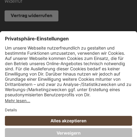
Widerruf
Vertrag widerrufen
NOCH FRAGEN?
040 317 874 888
info@fcsp-shop.com
Alle Preise inkl. gesetzl. Mehrwertsteuer zzgl.
Versandkosten
und ggf.
Nachnahmegebühren, wenn nicht anders angegeben.