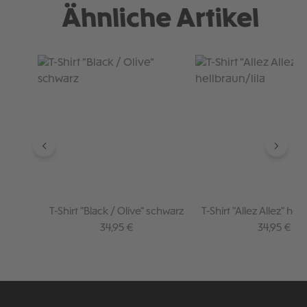
Ähnliche Artikel
Produktgalerie überspringen
T-Shirt "Black / Olive" schwarz
T-Shirt "Allez Allez" hell
Regulärer Preis:
Regulärer P
34,95 €
34,95 €