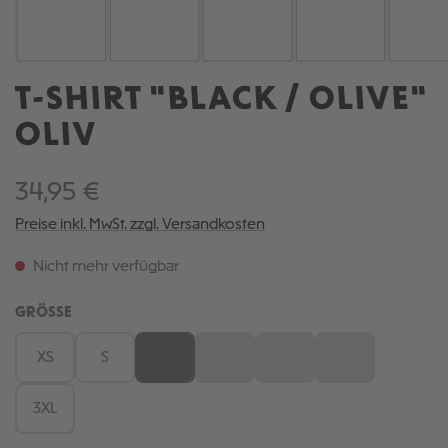
T-SHIRT "BLACK / OLIVE"
OLIV
34,95 €
Preise inkl. MwSt. zzgl. Versandkosten
Nicht mehr verfügbar
AUSWÄHLEN
GRÖSSE
XS
S
M
L
XL
XXL
(Diese Option ist zurzeit nicht verfügbar.)
(Diese Option ist zurzeit nicht verfügb
(Diese Option ist zurzeit nic
(Diese Option ist 
3XL