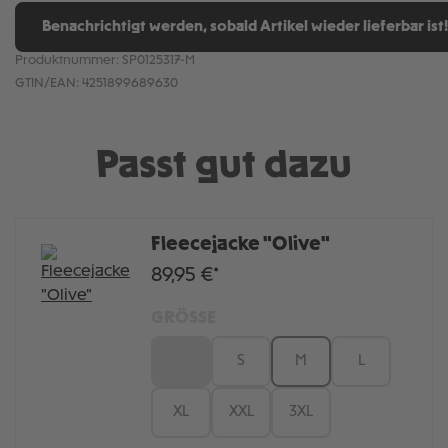
Benachrichtigt werden, sobald Artikel wieder lieferbar ist!
Produktnummer:
SP0125317-M
GTIN/EAN:
4251899689630
Passt gut dazu
Fleecejacke "Olive"
89,95 €*
GRÖSSE
XS
S
M
L
XL
XXL
3XL