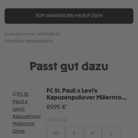
ZUM WARENKORB HINZUFÜGEN
Produktnummer:
161431245-XL
GTIN/EAN:
5401128853229
Passt gut dazu
FC St. Pauli x Levi’s
Kapuzenpullover Millerntor
Olive
89,95 €*
GRÖSSE
XS
S
M
L