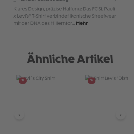
Klares Design, präzise Haltung: Das FC St. Pauli
x Levi’s® T-Shirt verbindet ikonische Streetwear
mit der DNA des Millerntor…
Mehr
Ähnliche Artikel
Produktgalerie überspringen
%
%