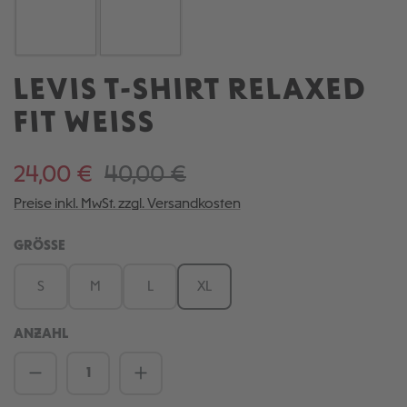
LEVIS T-SHIRT RELAXED
FIT WEISS
24,00 €
40,00 €
Preise inkl. MwSt. zzgl. Versandkosten
AUSWÄHLEN
GRÖSSE
S
M
L
XL
ANZAHL
Produkt Anzahl: Gib den gewünschten We