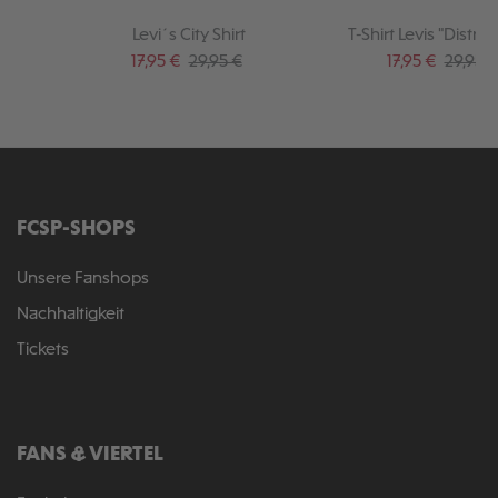
Levi´s City Shirt
T-Shirt Levis "Distric
Verkaufspreis:
Regulärer Preis:
Verkaufspreis:
Regulär
17,95 €
29,95 €
17,95 €
29,95 €
FCSP-SHOPS
Unsere Fanshops
Nachhaltigkeit
Tickets
FANS & VIERTEL