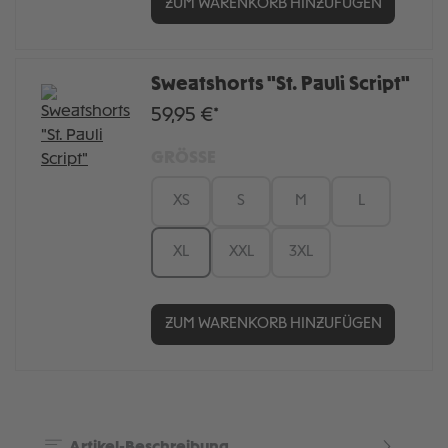
ZUM WARENKORB HINZUFÜGEN
Sweatshorts "St. Pauli Script"
59,95 €*
GRÖSSE
XS
S
M
L
XL
XXL
3XL
ZUM WARENKORB HINZUFÜGEN
Artikel-Beschreibung