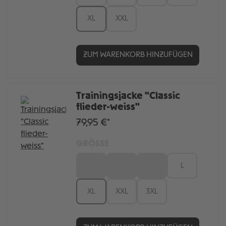
XL
XXL
ZUM WARENKORB HINZUFÜGEN
Trainingsjacke "Classic
flieder-weiss"
79,95 €*
GRÖSSE
XS
S
M
L
XL
XXL
3XL