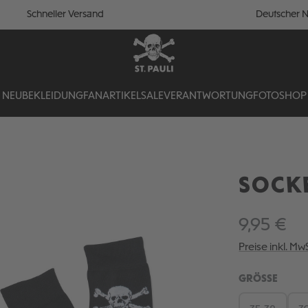
Schneller Versand
Deutscher N
NEU
BEKLEIDUNG
FANARTIKEL
SALE
VERANTWORTUNG
FOTOSHOP
SOCK
9,95 €
Preise inkl. Mw
AUSW
GRÖSSE