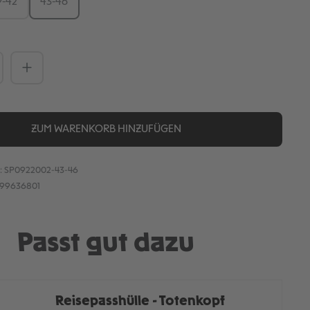
9-42
43-46
Anzahl: Gib den gewünschten Wert ein
ZUM WARENKORB HINZUFÜGEN
:
SP0922002-43-46
899636801
Passt gut dazu
Reisepasshülle - Totenkopf