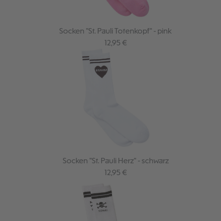
Socken "St. Pauli Totenkopf" - pink
Regulärer Preis:
12,95 €
Socken "St. Pauli Herz" - schwarz
Regulärer Preis:
12,95 €