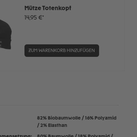
Mütze Totenkopf
14,95 €*
ZUM WARENKORB HINZUFÜGEN
82% Biobaumwolle / 16% Polyamid
/ 2% Elasthan
mmensetzung:
80% Baumwolle / 18% Polyamid /