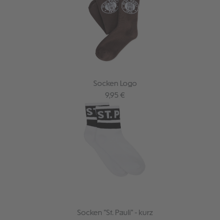
Socken Logo
Regulärer Preis:
9,95 €
Socken "St. Pauli" - kurz