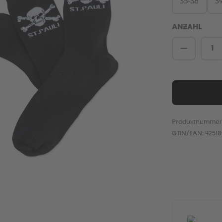
35-38
3
ANZAHL
Produkt 
Produktnummer
GTIN/EAN:
4251