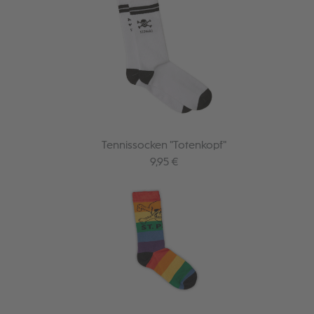
Tennissocken "Totenkopf"
Regulärer Preis:
9,95 €