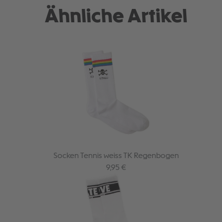
Ähnliche Artikel
Socken Tennis weiss TK Regenbogen
Regulärer Preis:
9,95 €