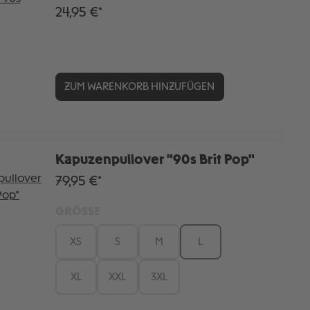
24,95 €*
ZUM WARENKORB HINZUFÜGEN
Kapuzenpullover "90s Brit Pop"
79,95 €*
GRÖSSE
XS
S
M
L
XL
XXL
3XL