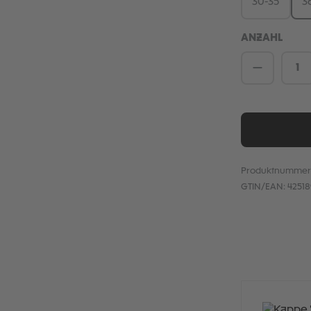
30-35
3
ANZAHL
Produkt 
Produktnummer
GTIN/EAN:
4251