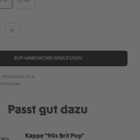
6-41
42-46
Anzahl: Gib den gewünschten Wert ein
ZUM WARENKORB HINZUFÜGEN
:
SP0926298-36-41
899696096
Passt gut dazu
Kappe "90s Brit Pop"