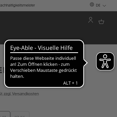
achhaltigkeitsmeister
DE
N "90S BRIT POP"
St. zzgl. Versandkosten
ÄHLEN