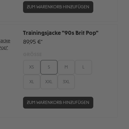
ZUM WARENKORB HINZUFÜGEN
Trainingsjacke "90s Brit Pop"
89,95 €*
GRÖSSE
XS
S
M
L
XL
XXL
3XL
ZUM WARENKORB HINZUFÜGEN