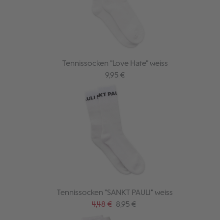
Tennissocken "Love Hate" weiss
Regulärer Preis:
9,95 €
Tennissocken "SANKT PAULI" weiss
Verkaufspreis:
Regulärer Preis:
4,48 €
8,95 €