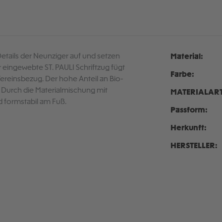
Details der Neunziger auf und setzen
Material:
 eingewebte ST. PAULI Schriftzug fügt
Farbe:
 Vereinsbezug. Der hohe Anteil an Bio-
 Durch die Materialmischung mit
MATERIALART
 formstabil am Fuß.
Passform:
Herkunft:
HERSTELLER: