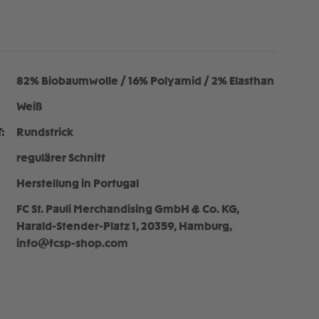
82% Biobaumwolle / 16% Polyamid / 2% Elasthan
Weiß
:
Rundstrick
regulärer Schnitt
Herstellung in Portugal
FC St. Pauli Merchandising GmbH & Co. KG,
Harald-Stender-Platz 1, 20359, Hamburg,
info@fcsp-shop.com