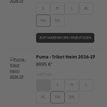
S
M
L
XL
XXL
3XL
ZUM WARENKORB HINZUFÜGEN
Puma - Trikot Heim 2026-27
89,95 €*
GRÖSSE
XS
S
M
L
XL
XXL
3XL