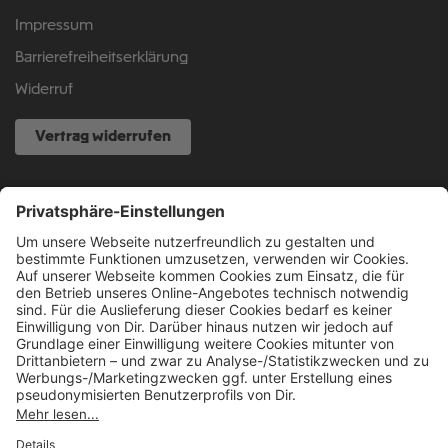
Impressum
Barrierefreiheitserklärung
Widerruf
Vertrag widerrufen
NOCH FRAGEN?
040 317 874 888
info@fcsp-shop.com