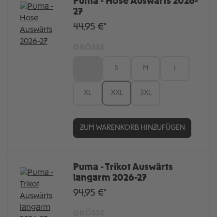
Puma - Hose Auswärts 2026-
27
44,95 €*
GRÖSSE
XS
S
M
L
XL
XXL
3XL
ZUM WARENKORB HINZUFÜGEN
Puma - Trikot Auswärts
langarm 2026-27
94,95 €*
GRÖSSE