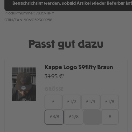
Benachrichtigt werden, sobald Artikel wieder lieferbar ist!
Produktnummer:
78359111-M
GTIN/EAN:
4069159300948
Passt gut dazu
Kappe Logo 59fifty Braun
34,95 €*
GRÖSSE
7
7 1/2
7 1/4
7 1/8
7 3/8
7 5/8
7,5
8