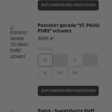
ZUM WARENKORB HINZUFÜGEN
Poloshirt gerade "ST. PAULI
PURE" schwarz
39,95 €*
GRÖSSE
XS
S
M
L
XL
XXL
3XL
ZUM WARENKORB HINZUFÜGEN
Puma - Sweatshorts Staff