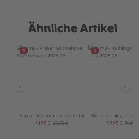
Ähnliche Artikel
Produktgalerie überspringen
%
%
Puma - Präsentationshose Staff
Puma - Trainingshose 
schwarz 2025-26
2025-26
Verkaufspreis:
Regulärer Preis:
Verkaufspreis:
Regulär
41,95 €
69,95 €
44,95 €
74,95 