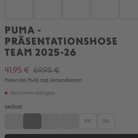
PUMA -
PRÄSENTATIONSHOSE
TEAM 2025-26
41,95 €
69,95 €
Preise inkl. MwSt. zzgl. Versandkosten
Nicht mehr verfügbar
AUSWÄHLEN
GRÖSSE
S
M
L
XL
XXL
3XL
(Diese Option ist zurzeit nicht verfügbar.)
(Diese Option ist zurzeit nicht verfügbar.)
(Diese Option ist zurzeit nicht verfügbar.)
(Diese Option ist zurzeit nicht verfügb