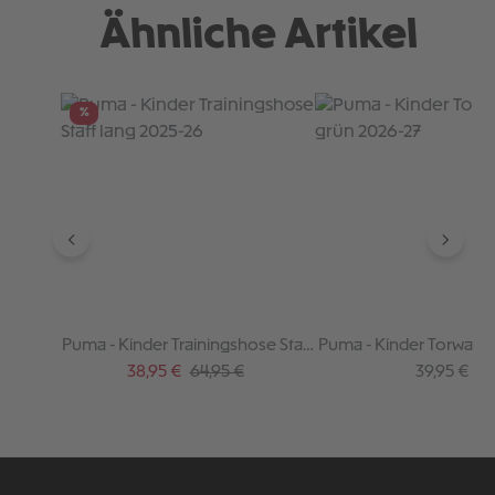
Ähnliche Artikel
Produktgalerie überspringen
%
Puma - Kinder Trainingshose Staff
Puma - Kinder Torwart 
lang 2025-26
2026-27
Verkaufspreis:
Regulärer Preis:
Regulärer P
38,95 €
64,95 €
39,95 €