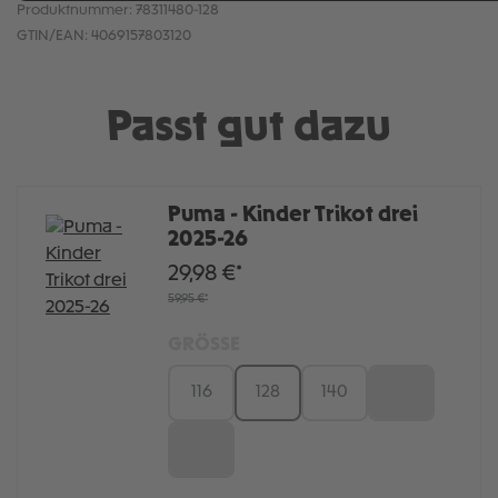
Produktnummer:
78311480-128
GTIN/EAN:
4069157803120
Passt gut dazu
Puma - Kinder Trikot drei
2025-26
29,98 €*
59,95 €*
GRÖSSE
116
128
140
152
164