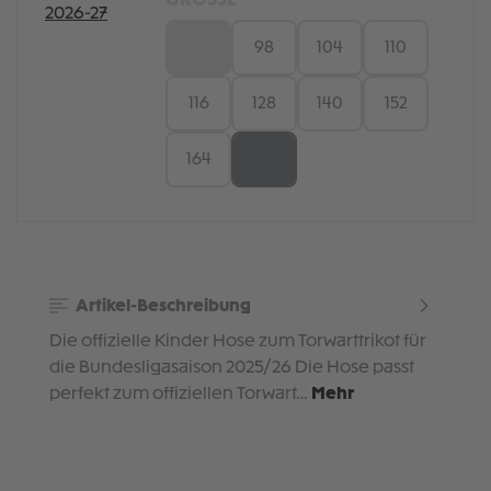
GRÖSSE
92
98
104
110
116
128
140
152
164
176
Artikel-Beschreibung
Die offizielle Kinder Hose zum Torwarttrikot für
die Bundesligasaison 2025/26 Die Hose passt
perfekt zum offiziellen Torwart…
Mehr