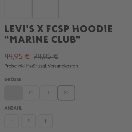
LEVI'S X FCSP HOODIE
"MARINE CLUB"
44,95 €
74,95 €
Preise inkl. MwSt. zzgl. Versandkosten
AUSWÄHLEN
GRÖSSE
S
M
L
XL
(Diese Option ist zurzeit nicht verfügbar.)
ANZAHL
Produkt Anzahl: Gib den gewünschten We