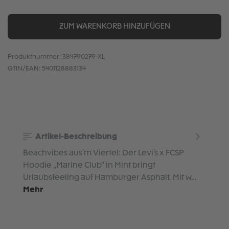
ZUM WARENKORB HINZUFÜGEN
Produktnummer:
384790279-XL
GTIN/EAN:
5401128883134
Artikel-Beschreibung
Beachvibes aus’m Viertel: Der Levi’s x FCSP
Hoodie „Marine Club“ in Mint bringt
Urlaubsfeeling auf Hamburger Asphalt. Mit w…
Mehr