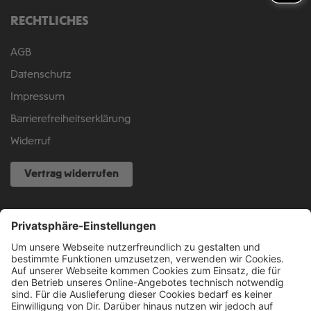
RECHTLICHES
AGB
Datenschutz
Impressum
Barrierefreiheitserklärung
Widerruf
Vertrag widerrufen
NOCH FRAGEN?
040 317 874 888
info@fcsp-shop.com