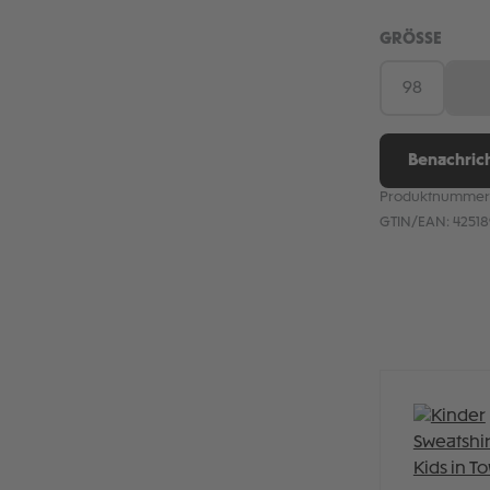
AUSW
GRÖSSE
98
10
(D
Benachrich
Produktnummer
GTIN/EAN:
4251