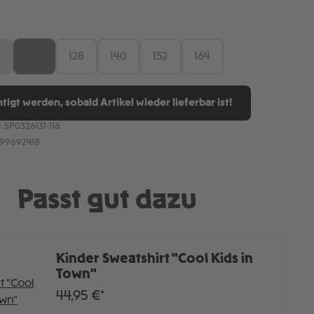
ÄHLEN
4
116
128
140
152
164
iese Option ist zurzeit nicht verfügbar.)
(Diese Option ist zurzeit nicht verfügbar.)
tigt werden, sobald Artikel wieder lieferbar ist!
:
SP0326131-116
899692418
Passt gut dazu
Kinder Sweatshirt "Cool Kids in
Town"
44,95 €*