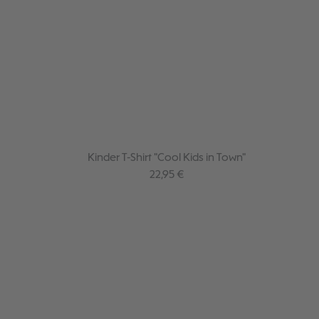
Kinder T-Shirt "Cool Kids in Town"
Regulärer Preis:
22,95 €