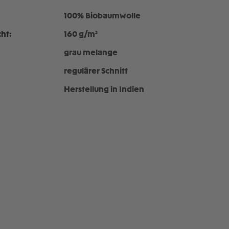
100% Biobaumwolle
ht:
160 g/m²
grau melange
regulärer Schnitt
Herstellung in Indien