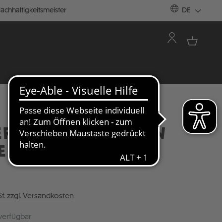
achhaltigkeitsmeister
DE
R T-SHIRT RAINBOW
E - GREY MELANGE
St. zzgl. Versandkosten
verfügbar