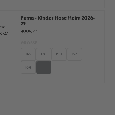
Puma - Kinder Hose Heim 2026-
27
39,95 €*
GRÖSSE
116
128
140
152
164
176