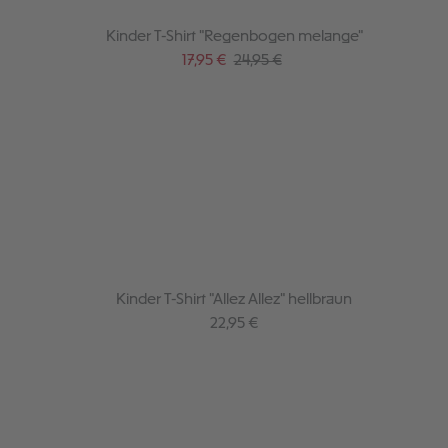
Kinder T-Shirt "Regenbogen melange"
Verkaufspreis:
Regulärer Preis:
17,95 €
24,95 €
Kinder T-Shirt "Allez Allez" hellbraun
Regulärer Preis:
22,95 €