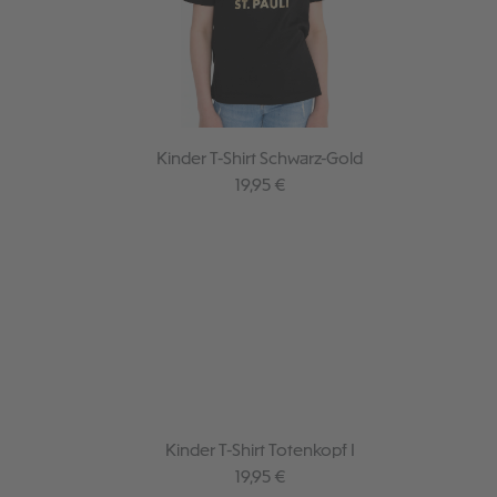
Kinder T-Shirt Schwarz-Gold
Regulärer Preis:
19,95 €
Kinder T-Shirt Totenkopf I
Regulärer Preis:
19,95 €