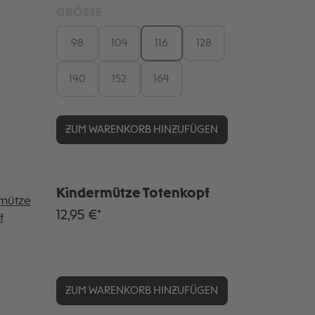
GRÖSSE
98
104
116
128
140
152
164
ZUM WARENKORB HINZUFÜGEN
Kindermütze Totenkopf
12,95 €*
ZUM WARENKORB HINZUFÜGEN