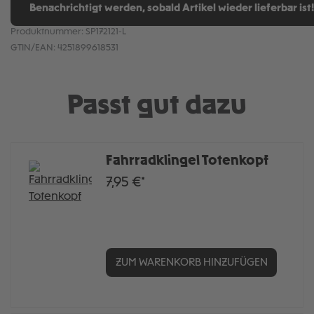
Benachrichtigt werden, sobald Artikel wieder lieferbar ist!
Produktnummer:
SP172121-L
GTIN/EAN:
4251899618531
Passt gut dazu
Fahrradklingel Totenkopf
7,95 €*
ZUM WARENKORB HINZUFÜGEN