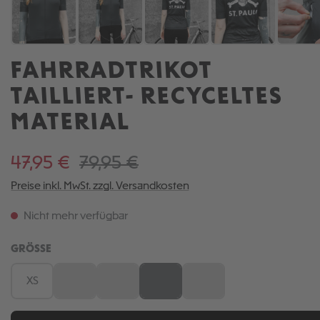
FAHRRADTRIKOT
TAILLIERT- RECYCELTES
MATERIAL
47,95 €
79,95 €
Preise inkl. MwSt. zzgl. Versandkosten
Nicht mehr verfügbar
AUSWÄHLEN
GRÖSSE
XS
S
M
L
XL
(Diese Option ist zurzeit nicht verfügbar.)
(Diese Option ist zurzeit nicht verfügbar.)
(Diese Option ist zurzeit nicht verfügb
(Diese Option ist zurzeit nic