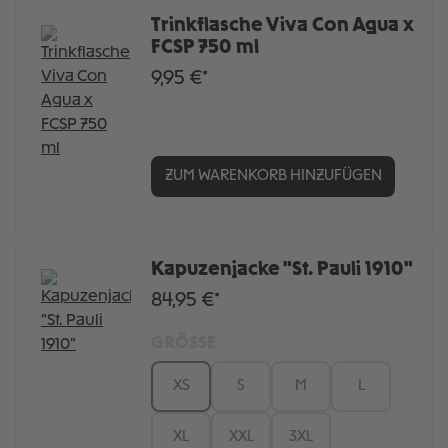
Trinkflasche Viva Con Agua x
FCSP 750 ml
9,95 €*
ZUM WARENKORB HINZUFÜGEN
Kapuzenjacke "St. Pauli 1910"
84,95 €*
GRÖSSE
XS
S
M
L
XL
XXL
3XL