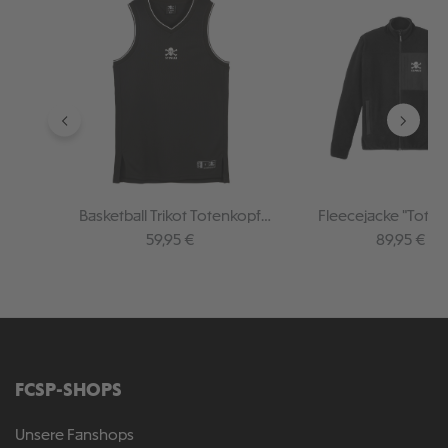
Basketball Trikot Totenkopf
Fleecejacke "Toten
schwarz
Regulärer Preis:
Regulärer P
59,95 €
89,95 €
FCSP-SHOPS
Unsere Fanshops