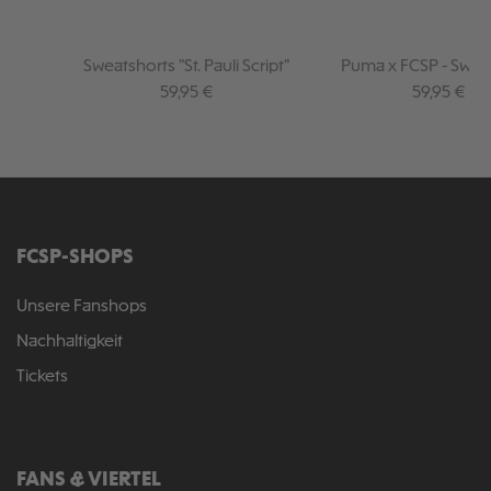
Sweatshorts "St. Pauli Script"
Puma x FCSP - Swea
Graphic Pack
Regulärer Preis:
Regulärer P
59,95 €
59,95 €
FCSP-SHOPS
Unsere Fanshops
Nachhaltigkeit
Tickets
FANS & VIERTEL