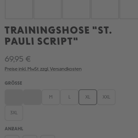
TRAININGSHOSE "ST.
PAULI SCRIPT"
69,95 €
Preise inkl. MwSt. zzgl. Versandkosten
AUSWÄHLEN
GRÖSSE
XS
S
M
L
XL
XXL
(Diese Option ist zurzeit nicht verfügbar.)
(Diese Option ist zurzeit nicht verfügbar.)
3XL
ANZAHL