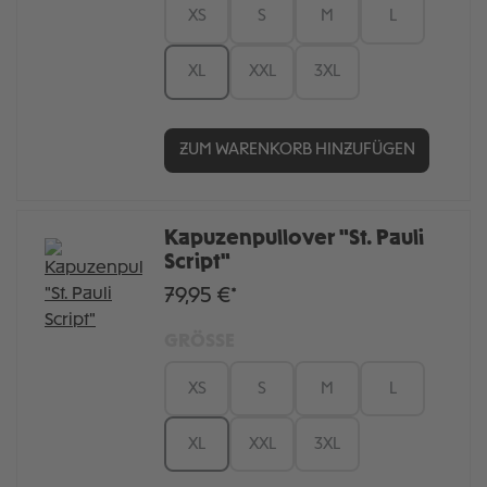
XS
S
M
L
XL
XXL
3XL
ZUM WARENKORB HINZUFÜGEN
Kapuzenpullover "St. Pauli
Script"
79,95 €*
GRÖSSE
XS
S
M
L
XL
XXL
3XL