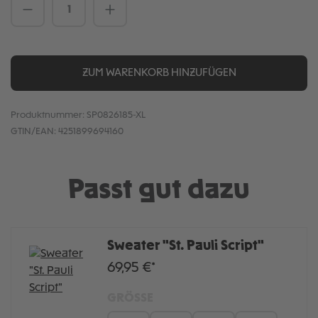
Produkt Anzahl: Gib den gewünschten We
ZUM WARENKORB HINZUFÜGEN
Produktnummer:
SP0826185-XL
GTIN/EAN:
4251899694160
Passt gut dazu
Sweater "St. Pauli Script"
69,95 €*
GRÖSSE