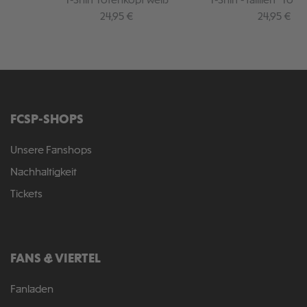
T-Shirt Totenkopf weiß
T-Shirt - tailliert "Tot
Regulärer Preis:
Regulärer P
24,95 €
24,95 €
FCSP-SHOPS
Unsere Fanshops
Nachhaltigkeit
Tickets
FANS & VIERTEL
Fanladen