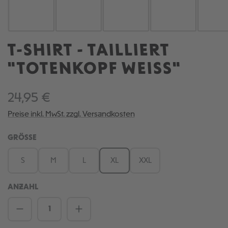
T-SHIRT - TAILLIERT
"TOTENKOPF WEISS"
24,95 €
Preise inkl. MwSt. zzgl. Versandkosten
AUSWÄHLEN
GRÖSSE
S
M
L
XL
XXL
ANZAHL
Produkt Anzahl: Gib den gewünschten We