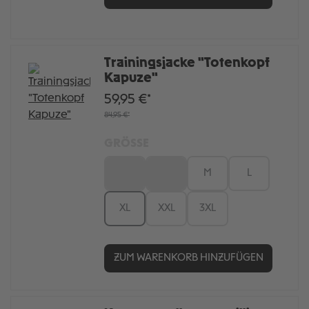
Trainingsjacke "Totenkopf
Kapuze"
59,95 €*
84,95 €*
GRÖSSE
XS
S
M
L
XL
XXL
3XL
ZUM WARENKORB HINZUFÜGEN