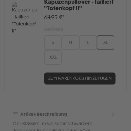
Kapuzenpullover - tailliert
"Totenkopf II"
64,95 €*
GRÖSSE
S
M
L
XL
XXL
ZUM WARENKORB HINZUFÜGEN
Artikel-Beschreibung
Der Klassiker in weiss mit schwarzem
Totenkopf. Rundhals-Shirt aus 160 gr