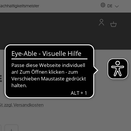
achhaltigkeitsmeister
DE
 "COLLEGE CLUB"
St. zzgl. Versandkosten
Anzahl: Gib den gewünschten Wert ein