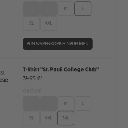
XS
S
M
L
XL
XXL
ZUM WARENKORB HINZUFÜGEN
T-Shirt "St. Pauli College Club"
34,95 €*
GRÖSSE
XS
S
M
L
XL
XXL
3XL