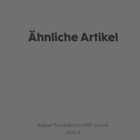
Ähnliche Artikel
Kappe "Fussball Club 1910" creme
Regulärer Preis:
24,95 €