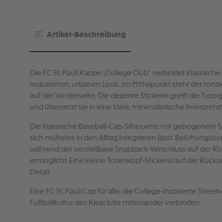
Artikel-Beschreibung
Die FC St. Pauli Kappe „College Club“ verbindet klassisch
reduzierten, urbanen Look. Im Mittelpunkt steht der tonale 
auf der Vorderseite. Die dezente Stickerei greift die Typog
und übersetzt sie in eine klare, minimalistische Interpre
Die klassische Baseball-Cap-Silhouette mit gebogenem Schi
sich mühelos in den Alltag integrieren lässt. Belüftungs
während der verstellbare Snapback-Verschluss auf der Rü
ermöglicht. Eine kleine Totenkopf-Stickerei auf der Rücks
Detail.
Eine FC St. Pauli Cap für alle, die College-inspirierte Str
Fußballkultur des Kiezclubs miteinander verbinden.