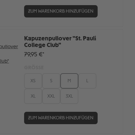
ZUM WARENKORB HINZUFÜGEN
Kapuzenpullover "St. Pauli
College Club"
79,95 €*
GRÖSSE
XS
S
M
L
XL
XXL
3XL
ZUM WARENKORB HINZUFÜGEN