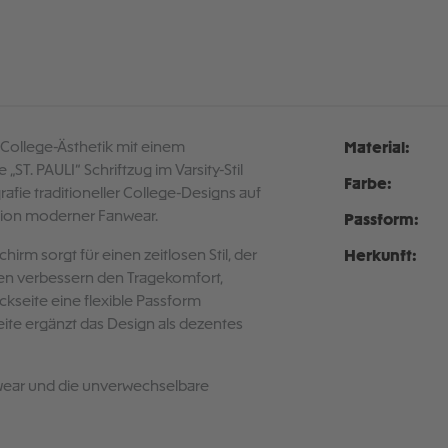
e College-Ästhetik mit einem
Material:
„ST. PAULI“ Schriftzug im Varsity-Stil
Farbe:
rafie traditioneller College-Designs auf
tation moderner Fanwear.
Passform:
rm sorgt für einen zeitlosen Stil, der
Herkunft:
ösen verbessern den Tragekomfort,
ckseite eine flexible Passform
eite ergänzt das Design als dezentes
eetwear und die unverwechselbare