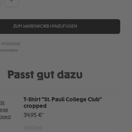
ZUM WARENKORB HINZUFÜGEN
:
SP2526165
899694504
Passt gut dazu
T-Shirt "St. Pauli College Club"
cropped
34,95 €*
GRÖSSE