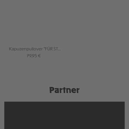
Kapuzenpullover "FÜR ST
PAULI" braun
Regulärer Preis:
79,95 €
Partner